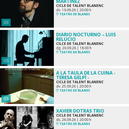
MARTÍNEZ
CICLE DE TALENT BLANENC
ds. 19.09.26
|
20:00 h
TEATRE DE BLANES
DIARIO NOCTURNO – LUIS
RELUCIO
CILCE DE TALENT BLANENC
dg. 20.09.26
|
18:00 h
TEATRE DE BLANES
A LA TAULA DE LA CUINA -
TERESA GELPÍ -
CICLE DE TALENT BLANENC
dv. 25.09.26
|
20:00 h
TEATRE DE BLANES
XAVIER DOTRAS TRIO
CICLE DE TALENT BLANENC
ds. 26.09.26
|
20:00 h
TEATRE DE BLANES