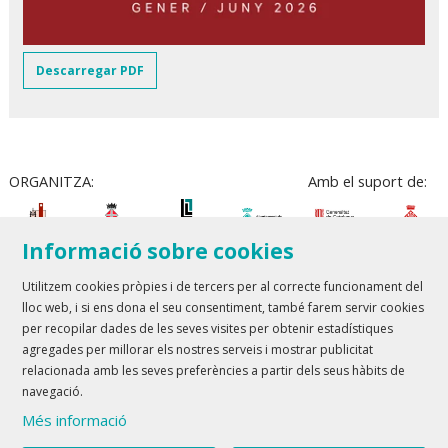
Descarregar PDF
ORGANITZA:
Amb el suport de:
Informació sobre cookies
Utilitzem cookies pròpies i de tercers per al correcte funcionament del
lloc web, i si ens dona el seu consentiment, també farem servir cookies
Teatre Lloret de Mar
| T 972 361 835
per recopilar dades de les seves visites per obtenir estadístiques
Teatre de Blanes
| T 972 358 473
agregades per millorar els nostres serveis i mostrar publicitat
relacionada amb les seves preferències a partir dels seus hàbits de
Sitemap
Avís Legal
Ús de Cookies
Contactar
navegació.
Més informació
Link a youtube
Link a twitter