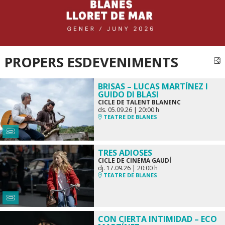
PROPERS ESDEVENIMENTS
C
BRISAS – LUCAS MARTÍNEZ I
GUIDO DI BLASI
CICLE DE TALENT BLANENC
ds. 05.09.26
|
20:00 h
TEATRE DE BLANES
TRES ADIOSES
CICLE DE CINEMA GAUDÍ
dj. 17.09.26
|
20:00 h
TEATRE DE BLANES
CON CIERTA INTIMIDAD – ECO