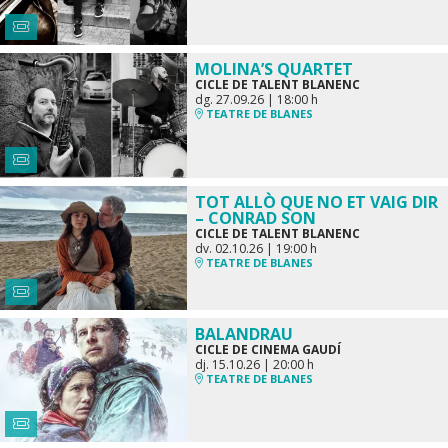
MOLINA’S QUARTET
CICLE DE TALENT BLANENC
dg. 27.09.26
|
18:00 h
TEATRE DE BLANES
TOT ALLÒ QUE NO ET VAIG DIR
– CONRAD SON
CICLE DE TALENT BLANENC
dv. 02.10.26
|
19:00 h
TEATRE DE BLANES
BALANDRAU
CICLE DE CINEMA GAUDÍ
dj. 15.10.26
|
20:00 h
TEATRE DE BLANES