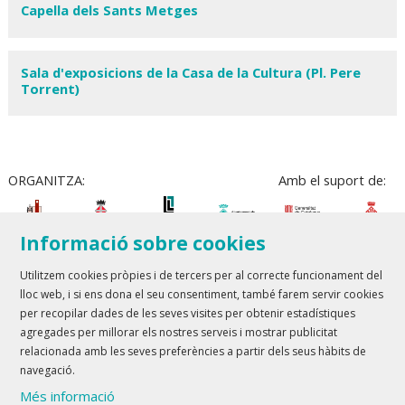
Capella dels Sants Metges
Sala d'exposicions de la Casa de la Cultura (Pl. Pere
Torrent)
ORGANITZA:
Amb el suport de:
Informació sobre cookies
Utilitzem cookies pròpies i de tercers per al correcte funcionament del
lloc web, i si ens dona el seu consentiment, també farem servir cookies
Teatre Lloret de Mar
| T 972 361 835
per recopilar dades de les seves visites per obtenir estadístiques
Teatre de Blanes
| T 972 358 473
agregades per millorar els nostres serveis i mostrar publicitat
relacionada amb les seves preferències a partir dels seus hàbits de
Sitemap
Avís Legal
Ús de Cookies
Contactar
navegació.
Més informació