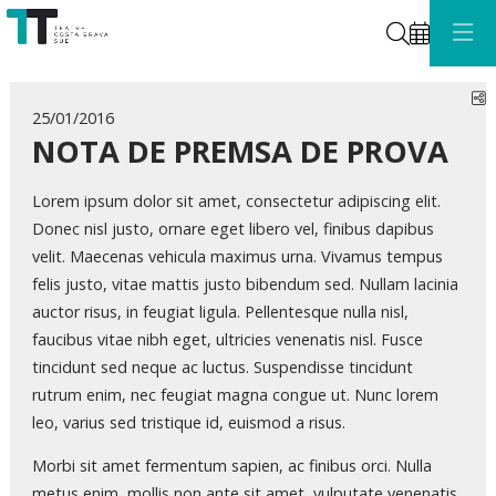
Cerca
C
25/01/2016
NOTA DE PREMSA DE PROVA
Lorem ipsum dolor sit amet, consectetur adipiscing elit.
Donec nisl justo, ornare eget libero vel, finibus dapibus
velit. Maecenas vehicula maximus urna. Vivamus tempus
felis justo, vitae mattis justo bibendum sed. Nullam lacinia
auctor risus, in feugiat ligula. Pellentesque nulla nisl,
faucibus vitae nibh eget, ultricies venenatis nisl. Fusce
tincidunt sed neque ac luctus. Suspendisse tincidunt
rutrum enim, nec feugiat magna congue ut. Nunc lorem
leo, varius sed tristique id, euismod a risus.
Morbi sit amet fermentum sapien, ac finibus orci. Nulla
metus enim, mollis non ante sit amet, vulputate venenatis