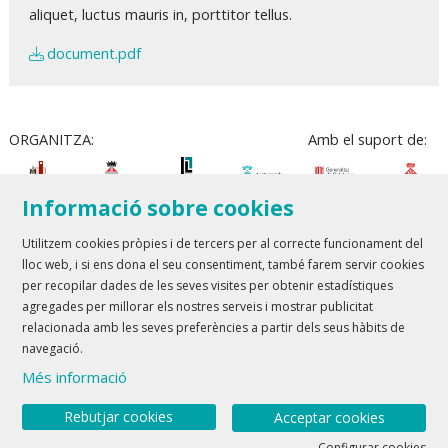
aliquet, luctus mauris in, porttitor tellus.
document.pdf
ORGANITZA:
Amb el suport de:
Informació sobre cookies
Utilitzem cookies pròpies i de tercers per al correcte funcionament del
lloc web, i si ens dona el seu consentiment, també farem servir cookies
Teatre Lloret de Mar
| T 972 361 835
per recopilar dades de les seves visites per obtenir estadístiques
Teatre de Blanes
| T 972 358 473
agregades per millorar els nostres serveis i mostrar publicitat
relacionada amb les seves preferències a partir dels seus hàbits de
Sitemap
Avís Legal
Ús de Cookies
Contactar
navegació.
Més informació
Link a youtube
Link a twitter
Rebutjar cookies
Acceptar cookies
Configurar cookies