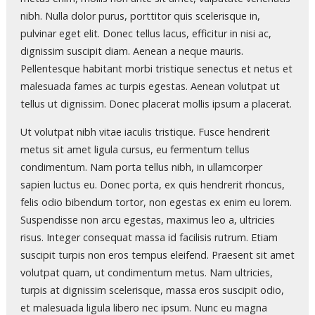
nibh. Nulla dolor purus, porttitor quis scelerisque in,
pulvinar eget elit. Donec tellus lacus, efficitur in nisi ac,
dignissim suscipit diam. Aenean a neque mauris.
Pellentesque habitant morbi tristique senectus et netus et
malesuada fames ac turpis egestas. Aenean volutpat ut
tellus ut dignissim. Donec placerat mollis ipsum a placerat.
Ut volutpat nibh vitae iaculis tristique. Fusce hendrerit
metus sit amet ligula cursus, eu fermentum tellus
condimentum. Nam porta tellus nibh, in ullamcorper
sapien luctus eu. Donec porta, ex quis hendrerit rhoncus,
felis odio bibendum tortor, non egestas ex enim eu lorem.
Suspendisse non arcu egestas, maximus leo a, ultricies
risus. Integer consequat massa id facilisis rutrum. Etiam
suscipit turpis non eros tempus eleifend. Praesent sit amet
volutpat quam, ut condimentum metus. Nam ultricies,
turpis at dignissim scelerisque, massa eros suscipit odio,
et malesuada ligula libero nec ipsum. Nunc eu magna