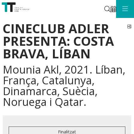
Cerca
CINECLUB ADLER
C
PRESENTA: COSTA
BRAVA, LÍBAN
Mounia Akl, 2021. Líban,
França, Catalunya,
Dinamarca, Suècia,
Noruega i Qatar.
Finalitzat