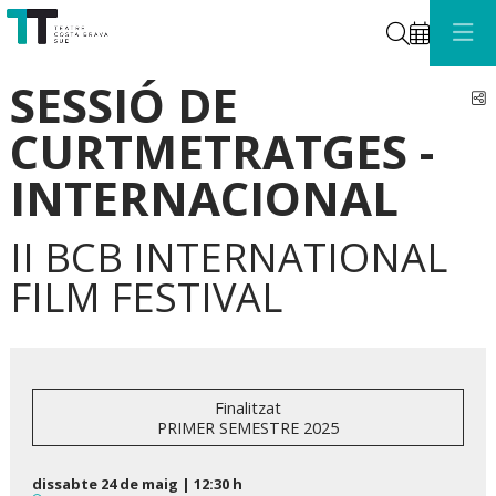
Cerca
SESSIÓ DE
C
CURTMETRATGES -
INTERNACIONAL
II BCB INTERNATIONAL
FILM FESTIVAL
Finalitzat
PRIMER SEMESTRE 2025
dissabte 24 de maig
|
12:30 h