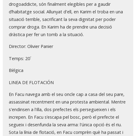
drogoaddicte, són finalment elegibles per a gaudir
d’habitatge social. Allunyat d'ell, en Karim el troba en una
situació terrible, sacrificant la seva dignitat per poder
comprar droga. En Karim ha de prendre una decisió
dràstica per fer un tomb a la situació.
Director: Olivier Panier
Temps: 20´
Bèlgica
LINEA DE FLOTACIÓN
En Facu navega amb el seu oncle cap a casa del seu pare,
assassinat recentment en una protesta ambiental. Mentre
s'endinsen a l'illa, dos prefectes els persegueixen i els
increpen. En Facu s’escapa pel bosc, però el prefecte el
segueix i desenfunda la seva arma: l'única opció és el riu.
Sota la línia de flotació, en Facu comprèn què ha passat i