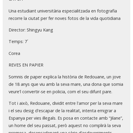
Una estudiant universitària especialitzada en fotografia
recorre la ciutat per fer noves fotos de la vida quotidiana
Director: Shingyu Kang
Temps: 7´
Corea
REVES EN PAPIER
Somnis de paper explica la història de Redouane, un jove
de 18 anys que viu amb la seva mare, una dona que somia
veure'l convertir-se en policia, com el seu difunt pare.
Tot i això, Redouane, dividit entre l'amor per la seva mare
i el seu desig d'escapar de la realitat, intenta emigrar a
Espanya per vies il·legals. Es posa en contacte amb “Jilane”,
un home del seu passat, però aquest no complirà la seva
promesa, desencadenant una sèrie d'esdeveniments