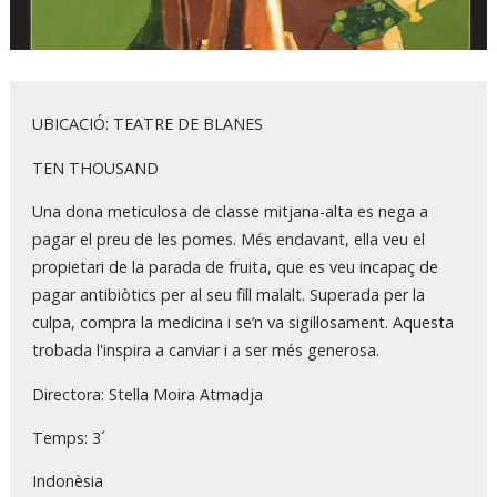
Diapositiva 1 de 1
UBICACIÓ: TEATRE DE BLANES
TEN THOUSAND
Una dona meticulosa de classe mitjana-alta es nega a
pagar el preu de les pomes. Més endavant, ella veu el
propietari de la parada de fruita, que es veu incapaç de
pagar antibiòtics per al seu fill malalt. Superada per la
culpa, compra la medicina i se’n va sigil·losament. Aquesta
trobada l'inspira a canviar i a ser més generosa.
Directora: Stella Moira Atmadja
Temps: 3´
Indonèsia