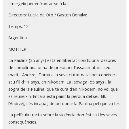
emergeix per enfrontar-se a la...
Directors: Lucila de Oto / Gaston Bonalve
Temps: 12´
Argentina
MOTHER
La Paulina (35 anys) està en llibertat condicional després
de complir una pena de presó per l'assassinat del seu
marit, l’Andrzej. Torna a la seva ciutat natal per conèixer el
seu fill d'11 anys, en Nikodem. La Jadwiga (55 anys), la
sogra de la Paulina, que té cura d’en Nikodem, no vol que
es reuneixin. Encara està paint la pèrdua del seu fill,
l’Andrzej, i és incapaç de perdonar la Paulina pel que va fer.
La pel·lícula tracta sobre la violència domèstica i les seves
conseqüències.