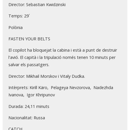
Director: Sebastian Kwidzinski
Temps: 29´
Polònia
FASTEN YOUR BELTS
El copilot ha bloquejat la cabina i està a punt de destruir
l'avió. El capità i la tripulació només tenen 10 minuts per
salvar els passatgers.
Director: Mikhail Morskov i Vitaly Dudka.
Intèrprets: Kirill Käro, Pelageya Nevzorova, Nadezhda
Ivanova, Igor Khripunov
Durada: 24,11 minuts
Nacionalitat: Russa
CATCH