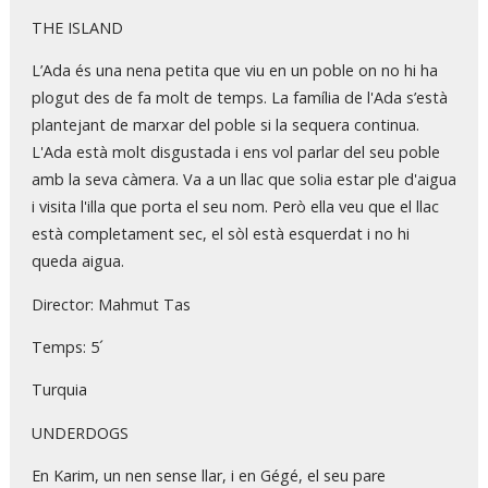
THE ISLAND
L’Ada és una nena petita que viu en un poble on no hi ha
plogut des de fa molt de temps. La família de l'Ada s’està
plantejant de marxar del poble si la sequera continua.
L'Ada està molt disgustada i ens vol parlar del seu poble
amb la seva càmera. Va a un llac que solia estar ple d'aigua
i visita l'illa que porta el seu nom. Però ella veu que el llac
està completament sec, el sòl està esquerdat i no hi
queda aigua.
Director: Mahmut Tas
Temps: 5´
Turquia
UNDERDOGS
En Karim, un nen sense llar, i en Gégé, el seu pare