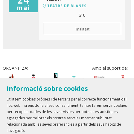
TEATRE DE BLANES
mai
3 €
Finalitzat
ORGANITZA:
Amb el suport de:
Informació sobre cookies
Utilitzem cookies pròpies i de tercers per al correcte funcionament del
lloc web, i si ens dona el seu consentiment, també farem servir cookies
Teatre Lloret de Mar
| T 972 361 835
per recopilar dades de les seves visites per obtenir estadístiques
Teatre de Blanes
| T 972 358 473
agregades per millorar els nostres serveis i mostrar publicitat
relacionada amb les seves preferències a partir dels seus hàbits de
Sitemap
Avís Legal
Ús de Cookies
Contactar
navegació.