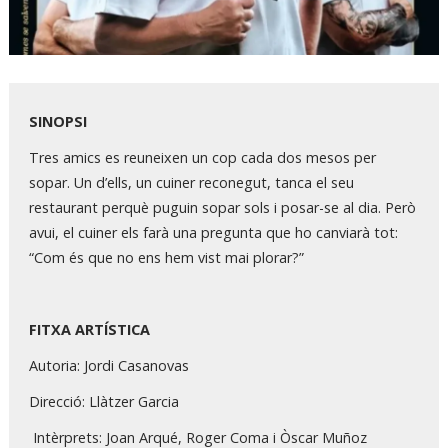
Diapositiva 1 de 1
SINOPSI
Tres amics es reuneixen un cop cada dos mesos per
sopar. Un d’ells, un cuiner reconegut, tanca el seu
restaurant perquè puguin sopar sols i posar-se al dia. Però
avui, el cuiner els farà una pregunta que ho canviarà tot:
“Com és que no ens hem vist mai plorar?”
FITXA ARTÍSTICA
Autoria: Jordi Casanovas
Direcció: Llàtzer Garcia
Intèrprets: Joan Arqué, Roger Coma i Òscar Muñoz