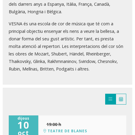
dels darrers anys a Espanya, Itàlia, França, Canadà,
Bulgària, Hongria i Bèlgica.
VESNA és una escola de cor de música que té com a
principal objectiu ensenyar els nens a veure la bellesa, a
donar forma del seu gust artístic. Per tant, es presta
molta atenció al repertori. Les interpretacions del cor són
les obres de Mozart, Shubert, Händel, Rheinberger,
Thaikovsky, Glinka, Rakhmnaninov, Sviridow, Chesnokv,
Rubin, Mellnas, Britten, Podgaits i altres.
dijous
10
19:00 h
TEATRE DE BLANES
oct