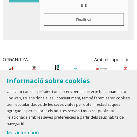
6 €
Finalitzat
ORGANITZA:
Amb el suport de:
Informació sobre cookies
Utilitzem cookies pròpies i de tercers per al correcte funcionament del
lloc web, i si ens dona el seu consentiment, també farem servir cookies
Teatre Lloret de Mar
| T 972 361 835
per recopilar dades de les seves visites per obtenir estadístiques
Teatre de Blanes
| T 972 358 473
agregades per millorar els nostres serveis i mostrar publicitat
relacionada amb les seves preferències a partir dels seus hàbits de
Sitemap
Avís Legal
Ús de Cookies
Contactar
navegació.
Més informació
Link a youtube
Link a twitter