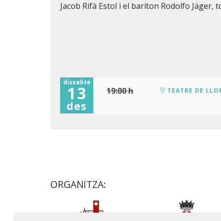
Jacob Rifà Estol i el baríton Rodolfo Jäger, 
dissabte
13
19:00 h
TEATRE DE LLO
des
ORGANITZA: