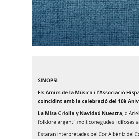
Diapositiva 1 de 1
SINOPSI
Els Amics de la Música i l'Associació Hi
coincidint amb la celebració del 10è Ani
La Misa Criolla y Navidad Nuestra
, d'Ari
folklore argentí, molt conegudes i difoses a
Estaran interpretades pel Cor Albèniz del C