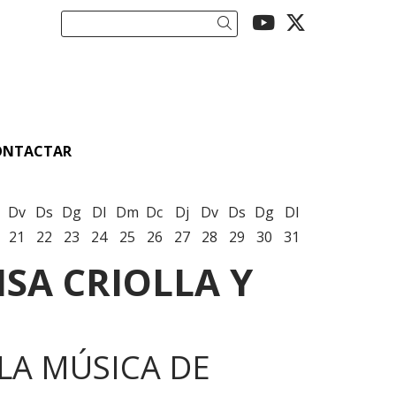
Link a youtu
Link a twi
Cercar
ONTACTAR
Dv
Ds
Dg
Dl
Dm
Dc
Dj
Dv
Ds
Dg
Dl
21
22
23
24
25
26
27
28
29
30
31
SA CRIOLLA Y
LA MÚSICA DE