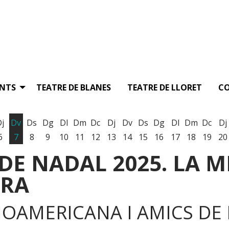
ENTS
TEATRE DE BLANES
TEATRE DE LLORET
C
Dj
Dv
Ds
Dg
Dl
Dm
Dc
Dj
Dv
Ds
Dg
Dl
Dm
Dc
Dj
6
7
8
9
10
11
12
13
14
15
16
17
18
19
20
E NADAL 2025. LA MI
TRA
OAMERICANA I AMICS DE 