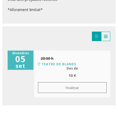
*Aforament limitat*
divendres
05
20:00 h
TEATRE DE BLANES
set
Des de
10 €
Finalitzat