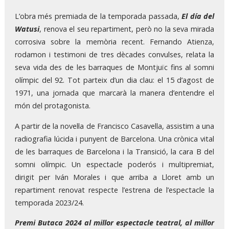
L’obra més premiada de la temporada passada,
El día del
Watusi
, renova el seu repartiment, però no la seva mirada
corrosiva sobre la memòria recent. Fernando Atienza,
rodamon i testimoni de tres dècades convulses, relata la
seva vida des de les barraques de Montjuïc fins al somni
olímpic del 92. Tot parteix d’un dia clau: el 15 d’agost de
1971, una jornada que marcarà la manera d’entendre el
món del protagonista.
A partir de la novel·la de Francisco Casavella, assistim a una
radiografia lúcida i punyent de Barcelona. Una crònica vital
de les barraques de Barcelona i la Transició, la cara B del
somni olímpic. Un espectacle poderós i multipremiat,
dirigit per Iván Morales i que arriba a Lloret amb un
repartiment renovat respecte l’estrena de l’espectacle la
temporada 2023/24.
Premi Butaca 2024 al millor espectacle teatral, al millor