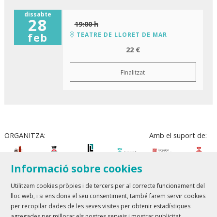
dissabte
28
19:00 h
TEATRE DE LLORET DE MAR
feb
22 €
Finalitzat
ORGANITZA:
Amb el suport de:
Informació sobre cookies
Utilitzem cookies pròpies i de tercers per al correcte funcionament del
lloc web, i si ens dona el seu consentiment, també farem servir cookies
Teatre Lloret de Mar
| T 972 361 835
per recopilar dades de les seves visites per obtenir estadístiques
Teatre de Blanes
| T 972 358 473
agregades per millorar els nostres serveis i mostrar publicitat