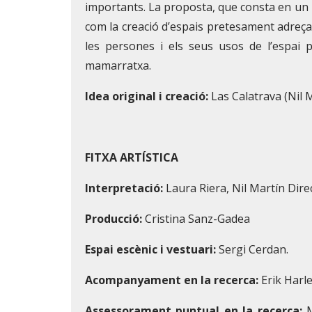
importants. La proposta, que consta en un r
com la creació d’espais pretesament adreçat
les persones i els seus usos de l’espai p
mamarratxa.
Idea original i creació:
Las Calatrava (Nil M
FITXA ARTÍSTICA
Interpretació:
Laura Riera, Nil Martín Direcc
Producció:
Cristina Sanz-Gadea
Espai escènic i vestuari:
Sergi Cerdan.
Acompanyament en la recerca:
Erik Harle
Assessorament puntual en la recerca:
M