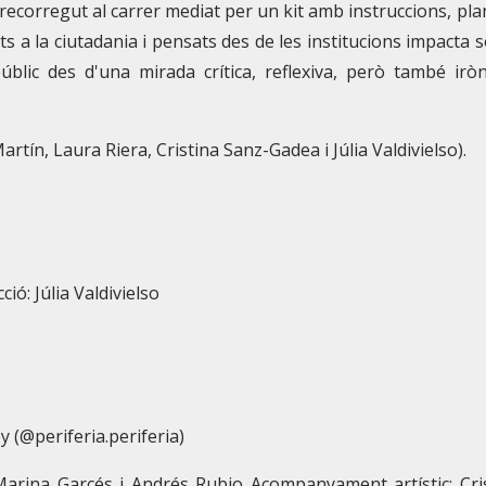
ecorregut al carrer mediat per un kit amb instruccions, pla
s a la ciutadania i pensats des de les institucions impacta 
úblic des d'una mirada crítica, reflexiva, però també iròn
artín, Laura Riera, Cristina Sanz-Gadea i Júlia Valdivielso).
ió: Júlia Valdivielso
y (@periferia.periferia)
arina Garcés i Andrés Rubio Acompanyament artístic: Cri