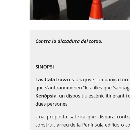
Diapositiva 1 de 1
Contra la dictadura del totxo.
SINOPSI
Las Calatrava
és una jove companyia formad
que s’autoanomenen “les filles que Santiag
Kenòpsia
, un dispositiu escènic itinerant 
dues persones.
Una proposta satírica que dispara contr
construït arreu de la Península edificis 