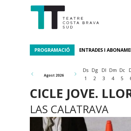
PROGRAMACIÓ
ENTRADES I ABONAM
Ds
Dg
Dl
Dm
Dc
Agost 2026
1
2
3
4
5
CICLE JOVE. LLO
LAS CALATRAVA