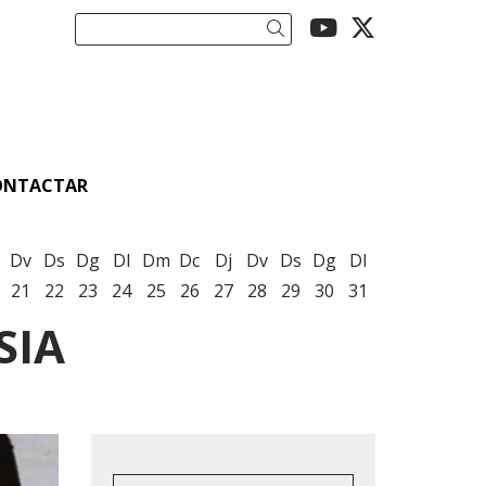
Link a youtu
Link a twi
Cercar
ONTACTAR
Dv
Ds
Dg
Dl
Dm
Dc
Dj
Dv
Ds
Dg
Dl
21
22
23
24
25
26
27
28
29
30
31
SIA