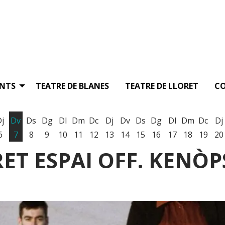
ENTS
TEATRE DE BLANES
TEATRE DE LLORET
C
Dj
Dv
Ds
Dg
Dl
Dm
Dc
Dj
Dv
Ds
Dg
Dl
Dm
Dc
Dj
6
7
8
9
10
11
12
13
14
15
16
17
18
19
20
RET ESPAI OFF. KENÒP