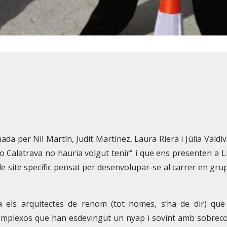
a per Nil Martín, Judit Martínez, Laura Riera i Júlia Valdiv
o Calatrava no hauria volgut tenir” i que ens presenten a L
i de site specífic pensat per desenvolupar-se al carrer en gru
a els arquitectes de renom (tot homes, s’ha de dir) qu
o complexos que han esdevingut un nyap i sovint amb sobrec