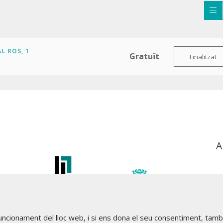
L ROS, 1
Gratuït
Finalitzat
A
funcionament del lloc web, i si ens dona el seu consentiment, tam