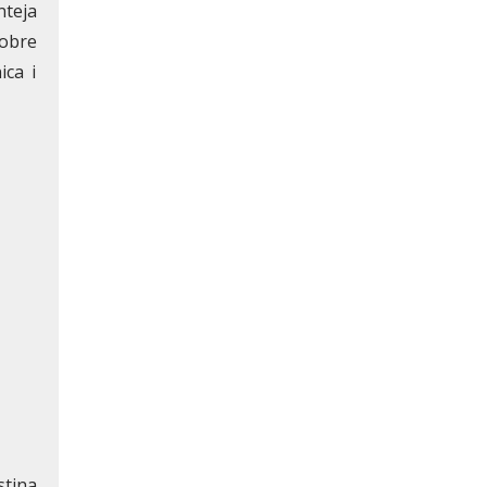
nteja
sobre
ica i
stina