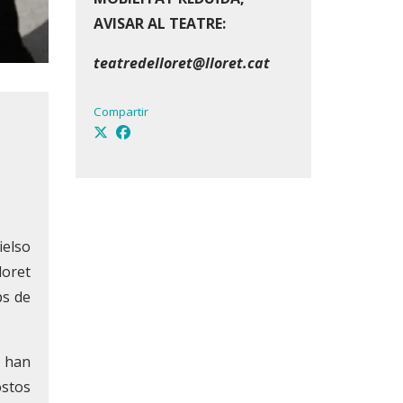
AVISAR AL TEATRE:
teatredelloret@lloret.cat
Compartir
ielso
loret
ps de
e han
ostos