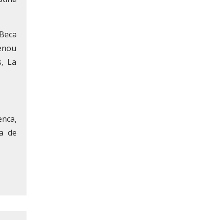
(Beca
lenou
s, La
enca,
a de