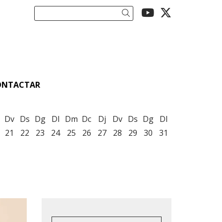
Link a youtu
Link a twi
Cercar
ONTACTAR
Dv
Ds
Dg
Dl
Dm
Dc
Dj
Dv
Ds
Dg
Dl
21
22
23
24
25
26
27
28
29
30
31