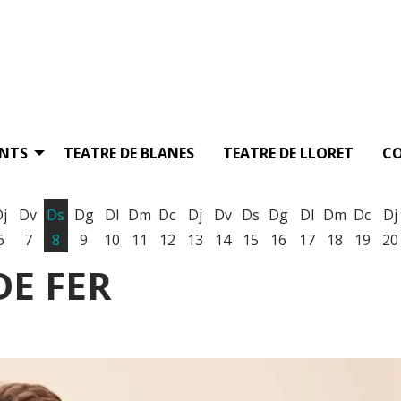
ENTS
TEATRE DE BLANES
TEATRE DE LLORET
C
Dj
Dv
Ds
Dg
Dl
Dm
Dc
Dj
Dv
Ds
Dg
Dl
Dm
Dc
Dj
6
7
8
9
10
11
12
13
14
15
16
17
18
19
20
DE FER