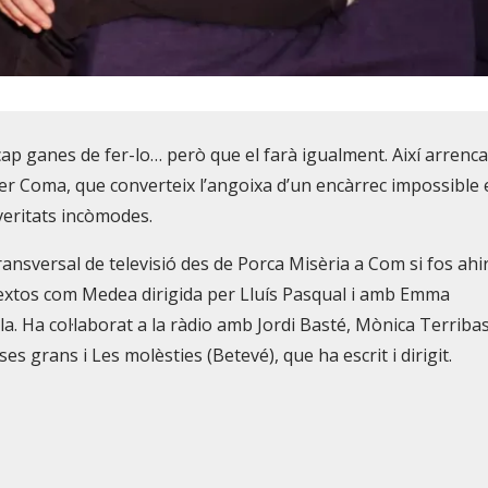
 cap ganes de fer-lo… però que el farà igualment. Així arrenc
er Coma, que converteix l’angoixa d’un encàrrec impossible 
veritats incòmodes.
ansversal de televisió des de Porca Misèria a Com si fos ahir
 textos com Medea dirigida per Lluís Pasqual i amb Emma
 Ha col·laborat a la ràdio amb Jordi Basté, Mònica Terribas
es grans i Les molèsties (Betevé), que ha escrit i dirigit.