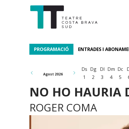
PROGRAMACIÓ
ENTRADES I ABONAM
Ds
Dg
Dl
Dm
Dc
Agost 2026
1
2
3
4
5
NO HO HAURIA 
ROGER COMA