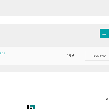
NES
19 €
Finalitzat
A