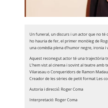
Diapositiva 1 de 1
Un funeral, un discurs i un actor que no té
ho hauria de fer, el primer monòleg de Rog
una comèdia plena d’humor negre, ironia i 
Aquest reconegut actor té una trajectòria tr
L’hem vist al cinema i sovint al teatre amb
Vilarasau o Conqueridors de Ramon Madaula.
Creador de les sèries de petit format Les cos
Autoria i direcció́: Roger Coma
Interpretació: Roger Coma