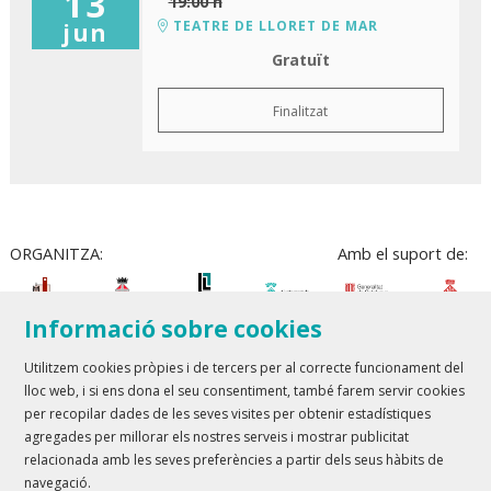
13
19:00 h
TEATRE DE LLORET DE MAR
jun
Gratuït
Finalitzat
ORGANITZA:
Amb el suport de:
Informació sobre cookies
Utilitzem cookies pròpies i de tercers per al correcte funcionament del
lloc web, i si ens dona el seu consentiment, també farem servir cookies
Teatre Lloret de Mar
| T 972 361 835
per recopilar dades de les seves visites per obtenir estadístiques
Teatre de Blanes
| T 972 358 473
agregades per millorar els nostres serveis i mostrar publicitat
relacionada amb les seves preferències a partir dels seus hàbits de
Sitemap
Avís Legal
Ús de Cookies
Contactar
navegació.