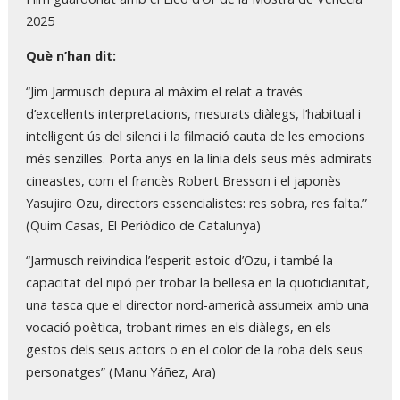
2025
Què n’han dit:
“Jim Jarmusch depura al màxim el relat a través
d’excel·lents interpretacions, mesurats diàlegs, l’habitual i
intel·ligent ús del silenci i la filmació cauta de les emocions
més senzilles. Porta anys en la línia dels seus més admirats
cineastes, com el francès Robert Bresson i el japonès
Yasujiro Ozu, directors essencialistes: res sobra, res falta.”
(Quim Casas, El Periódico de Catalunya)
“Jarmusch reivindica l’esperit estoic d’Ozu, i també la
capacitat del nipó per trobar la bellesa en la quotidianitat,
una tasca que el director nord-americà assumeix amb una
vocació poètica, trobant rimes en els diàlegs, en els
gestos dels seus actors o en el color de la roba dels seus
personatges” (Manu Yáñez, Ara)