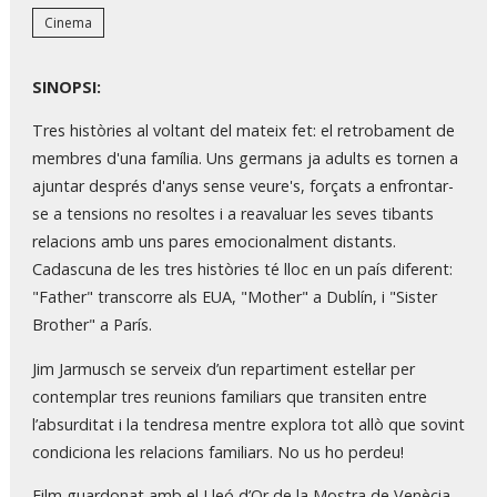
Cinema
SINOPSI:
Tres històries al voltant del mateix fet: el retrobament de
membres d'una família. Uns germans ja adults es tornen a
ajuntar després d'anys sense veure's, forçats a enfrontar-
se a tensions no resoltes i a reavaluar les seves tibants
relacions amb uns pares emocionalment distants.
Cadascuna de les tres històries té lloc en un país diferent:
"Father" transcorre als EUA, "Mother" a Dublín, i "Sister
Brother" a París.
Jim Jarmusch se serveix d’un repartiment estel·lar per
contemplar tres reunions familiars que transiten entre
l’absurditat i la tendresa mentre explora tot allò que sovint
condiciona les relacions familiars. No us ho perdeu!
Film guardonat amb el Lleó d’Or de la Mostra de Venècia