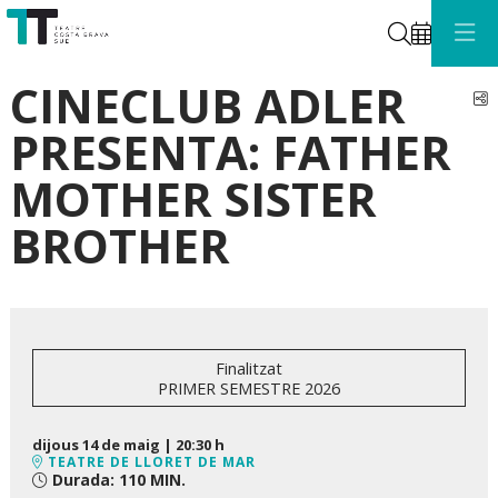
Cerca
CINECLUB ADLER
C
PRESENTA: FATHER
MOTHER SISTER
BROTHER
Finalitzat
PRIMER SEMESTRE 2026
dijous 14 de maig
|
20:30 h
TEATRE DE LLORET DE MAR
Durada:
110 MIN.