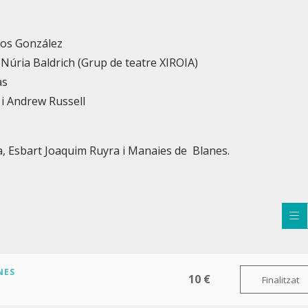
los González
 Núria Baldrich (Grup de teatre XIROIA)
as
 i Andrew Russell
ia, Esbart Joaquim Ruyra i Manaies de Blanes.
NES
10 €
Finalitzat