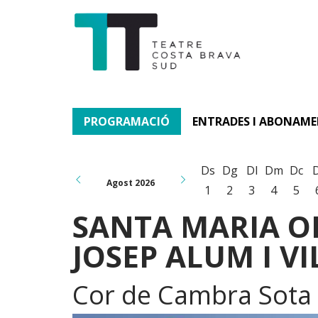
PROGRAMACIÓ
ENTRADES I ABONAM
Ds
Dg
Dl
Dm
Dc
Agost 2026
1
2
3
4
5
SANTA MARIA O
JOSEP ALUM I V
Cor de Cambra Sota P