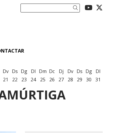
Link a youtu
Link a twi
Cercar
ONTACTAR
Dv
Ds
Dg
Dl
Dm
Dc
Dj
Dv
Ds
Dg
Dl
21
22
23
24
25
26
27
28
29
30
31
RAMÚRTIGA