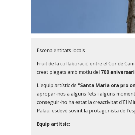
Diapositiva 1 de 1
Escena entitats locals
Fruit de la col.laboració entre el Cor de Ca
creat plegats amb motiu del
700 aniversari
L'equip artístic de
"Santa Maria ora pro o
apropar-nos a alguns fets i alguns moments d
conseguir-ho ha estat la creactivitat d'El M
Palau, esdevé sovint la protagonista de l'es
Equip artítsic: