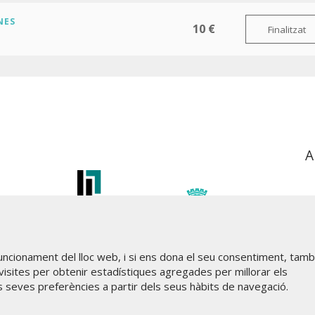
NES
10 €
Finalitzat
A
funcionament del lloc web, i si ens dona el seu consentiment, tam
visites per obtenir estadístiques agregades per millorar els
s seves preferències a partir dels seus hàbits de navegació.