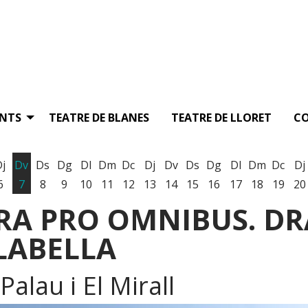
ENTS
TEATRE DE BLANES
TEATRE DE LLORET
C
Dj
Dv
Ds
Dg
Dl
Dm
Dc
Dj
Dv
Ds
Dg
Dl
Dm
Dc
Dj
6
7
8
9
10
11
12
13
14
15
16
17
18
19
20
RA PRO OMNIBUS. D
ILABELLA
alau i El Mirall