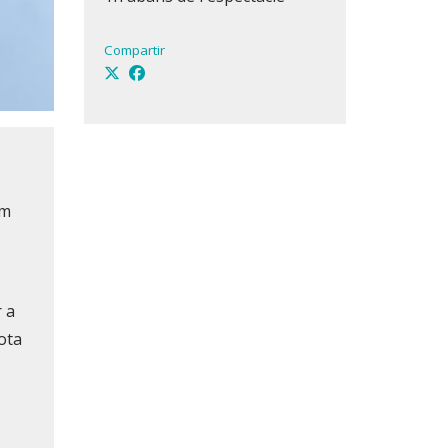
Compartir
em
r a
ota