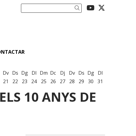
Link a youtu
Link a twi
Cercar
ONTACTAR
Dv
Ds
Dg
Dl
Dm
Dc
Dj
Dv
Ds
Dg
Dl
21
22
23
24
25
26
27
28
29
30
31
LS 10 ANYS DE