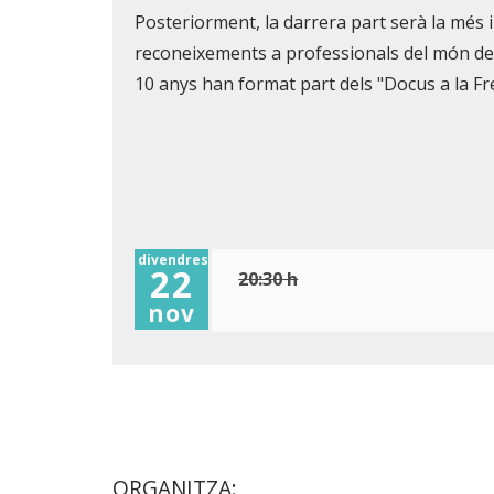
Posteriorment, la darrera part serà la més in
reconeixements a professionals del món del
10 anys han format part dels "Docus a la Fr
divendres
22
20:30 h
nov
ORGANITZA: