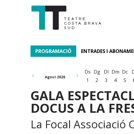
PROGRAMACIÓ
ENTRADES I ABONAM
Ds
Dg
Dl
Dm
Dc
Agost 2026
1
2
3
4
5
GALA ESPECTAC
DOCUS A LA FRE
La Focal Associació C