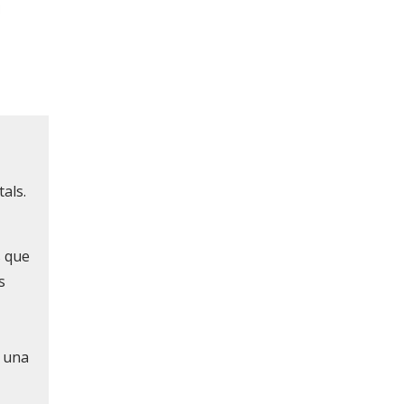
als.
s que
s
i una