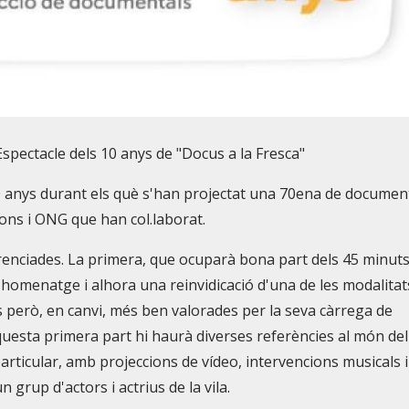
Espectacle dels 10 anys de "Docus a la Fresca"
 10 anys durant els què s'han projectat una 70ena de document
ions i ONG que han col.laborat.
enciades. La primera, que ocuparà bona part dels 45 minut
n homenatge i alhora una reinvidicació d'una de les modalitat
però, en canvi, més ben valorades per la seva càrrega de
aquesta primera part hi haurà diverses referències al món del
particular, amb projeccions de vídeo, intervencions musicals 
grup d'actors i actrius de la vila.