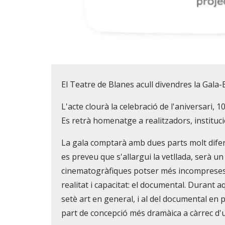
Diapositiva 1 de 1
El Teatre de Blanes acull divendres la Gala-
L'acte clourà la celebració de l'aniversari,
Es retrà homenatge a realitzadors, instituc
La gala comptarà amb dues parts molt difer
es preveu que s'allargui la vetllada, serà u
cinematogràfiques potser més incompreses 
realitat i capacitat: el documental. Durant 
setè art en general, i al del documental en 
part de concepció més dramàica a càrrec d'un 