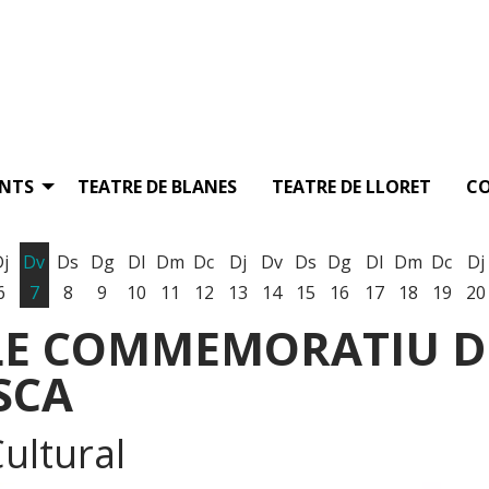
ENTS
TEATRE DE BLANES
TEATRE DE LLORET
C
Dj
Dv
Ds
Dg
Dl
Dm
Dc
Dj
Dv
Ds
Dg
Dl
Dm
Dc
Dj
6
7
8
9
10
11
12
13
14
15
16
17
18
19
20
LE COMMEMORATIU DE
SCA
ultural