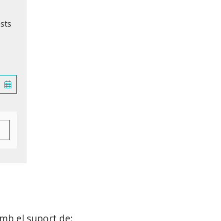
ests
mb el suport de: