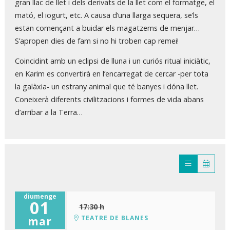
gran llac de llet i dels derivats de la llet com el formatge, el
mató, el iogurt, etc. A causa d’una llarga sequera, se’ls
estan començant a buidar els magatzems de menjar…
S’apropen dies de fam si no hi troben cap remei!
Coincidint amb un eclipsi de lluna i un curiós ritual iniciàtic,
en Karim es convertirà en l’encarregat de cercar -per tota
la galàxia- un estrany animal que té banyes i dóna llet.
Coneixerà diferents civilitzacions i formes de vida abans
d’arribar a la Terra…
diumenge
01
17:30 h
TEATRE DE BLANES
mar