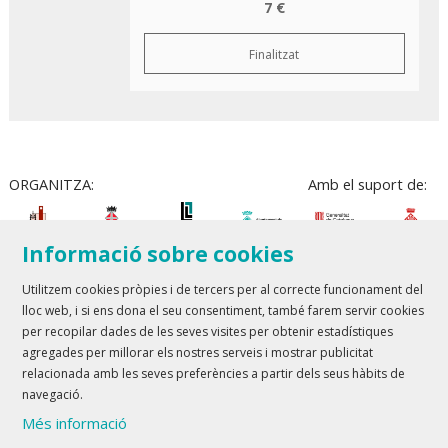
7 €
Finalitzat
ORGANITZA:
Amb el suport de:
Informació sobre cookies
Utilitzem cookies pròpies i de tercers per al correcte funcionament del
lloc web, i si ens dona el seu consentiment, també farem servir cookies
Teatre Lloret de Mar
| T 972 361 835
per recopilar dades de les seves visites per obtenir estadístiques
Teatre de Blanes
| T 972 358 473
agregades per millorar els nostres serveis i mostrar publicitat
relacionada amb les seves preferències a partir dels seus hàbits de
Sitemap
Avís Legal
Ús de Cookies
Contactar
navegació.
Més informació
Link a youtube
Link a twitter