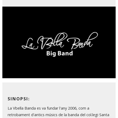
Diapositiva 1 de 1
SINOPSI:
La Vbella Banda es va fundar l'any 2006, com a
retrobament d'antics músics de la banda del col.legi Santa