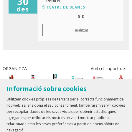
30
19:00 h
TEATRE DE BLANES
des
5 €
Finalitzat
ORGANITZA:
Amb el suport de:
Informació sobre cookies
Utilitzem cookies pròpies i de tercers per al correcte funcionament del
lloc web, i si ens dona el seu consentiment, també farem servir cookies
Teatre Lloret de Mar
| T 972 361 835
per recopilar dades de les seves visites per obtenir estadístiques
Teatre de Blanes
| T 972 358 473
agregades per millorar els nostres serveis i mostrar publicitat
relacionada amb les seves preferències a partir dels seus hàbits de
Sitemap
Avís Legal
Ús de Cookies
Contactar
navegació.