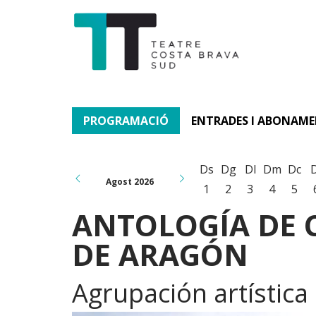
PROGRAMACIÓ
ENTRADES I ABONAM
Ds
Dg
Dl
Dm
Dc
Agost 2026
1
2
3
4
5
ANTOLOGÍA DE 
DE ARAGÓN
Agrupación artístic