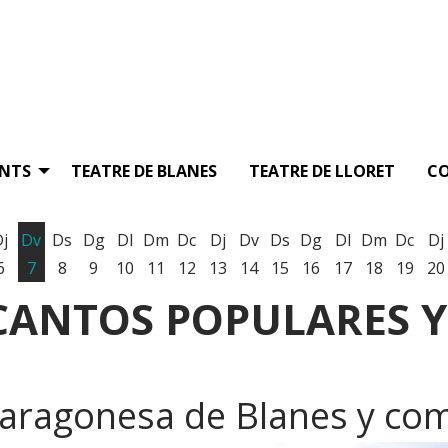
ENTS
TEATRE DE BLANES
TEATRE DE LLORET
C
Dj
Dv
Ds
Dg
Dl
Dm
Dc
Dj
Dv
Ds
Dg
Dl
Dm
Dc
Dj
6
7
8
9
10
11
12
13
14
15
16
17
18
19
20
CANTOS POPULARES Y
a aragonesa de Blanes y co