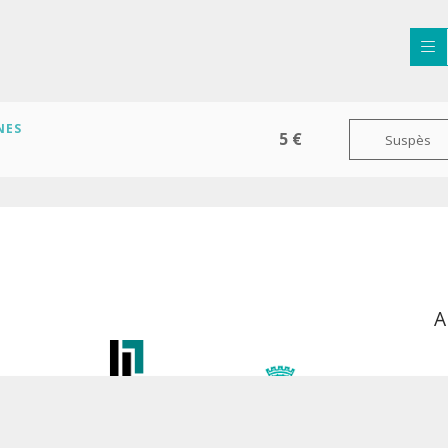
NES
5 €
Suspès
A