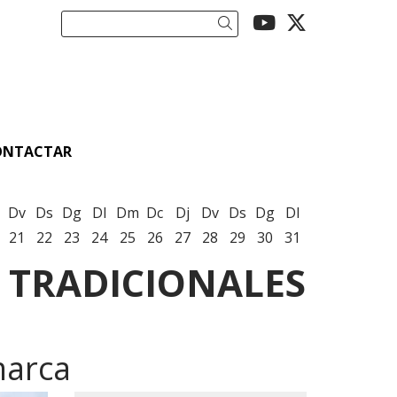
Link a youtu
Link a twi
Cercar
ONTACTAR
Dv
Ds
Dg
Dl
Dm
Dc
Dj
Dv
Ds
Dg
Dl
21
22
23
24
25
26
27
28
29
30
31
 TRADICIONALES
marca