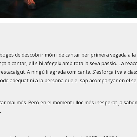
boges de descobrir món i de cantar per primera vegada a la
a a cantar, ell s'hi afegeix amb tota la seva passió. La reacc
estacaigut. A ningú li agrada com canta. S'esforça i va a clas
ètode adequat ni a la persona que el sap acompanyar en el s
antar mai més. Però en el moment i lloc més inesperat ja sabe
.