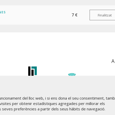
NES
7 €
Finalitzat
A
funcionament del lloc web, i si ens dona el seu consentiment, tam
visites per obtenir estadístiques agregades per millorar els
s seves preferències a partir dels seus hàbits de navegació.