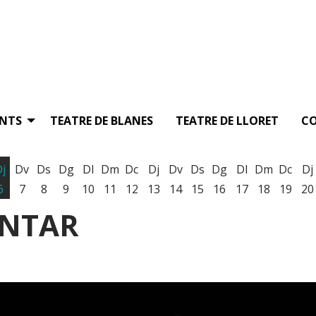
ENTS
TEATRE DE BLANES
TEATRE DE LLORET
C
Dj
Dv
Ds
Dg
Dl
Dm
Dc
Dj
Dv
Ds
Dg
Dl
Dm
Dc
Dj
6
7
8
9
10
11
12
13
14
15
16
17
18
19
20
ANTAR