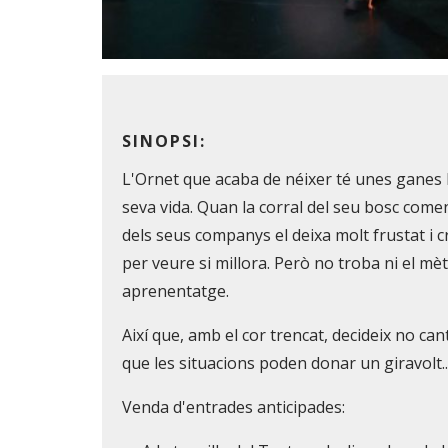
Diapositiva 1 de 1
SINOPSI:
L'Ornet que acaba de néixer té unes ganes 
seva vida. Quan la corral del seu bosc començ
dels seus companys el deixa molt frustat i cr
per veure si millora. Però no troba ni el m
aprenentatge.
Així que, amb el cor trencat, decideix no c
que les situacions poden donar un giravolt..
Venda d'entrades anticipades: