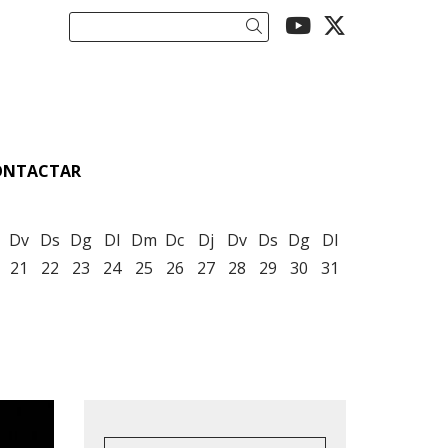
Link a youtu
Link a twi
Cercar
ONTACTAR
Dv
Ds
Dg
Dl
Dm
Dc
Dj
Dv
Ds
Dg
Dl
21
22
23
24
25
26
27
28
29
30
31