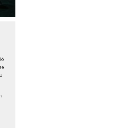
ió
se
eu
m