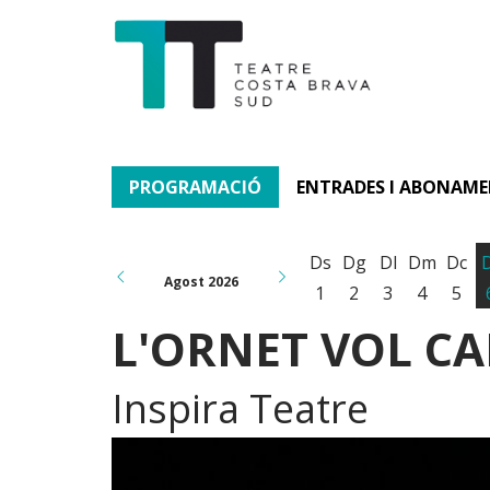
PROGRAMACIÓ
ENTRADES I ABONAM
Ds
Dg
Dl
Dm
Dc
Agost 2026
1
2
3
4
5
L'ORNET VOL C
Inspira Teatre