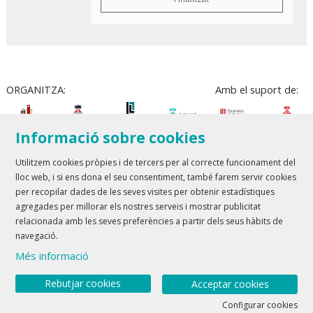
ORGANITZA:
Amb el suport de:
Informació sobre cookies
Utilitzem cookies pròpies i de tercers per al correcte funcionament del
lloc web, i si ens dona el seu consentiment, també farem servir cookies
Teatre Lloret de Mar
| T 972 361 835
per recopilar dades de les seves visites per obtenir estadístiques
Teatre de Blanes
| T 972 358 473
agregades per millorar els nostres serveis i mostrar publicitat
relacionada amb les seves preferències a partir dels seus hàbits de
Sitemap
Avís Legal
Ús de Cookies
Contactar
navegació.
Més informació
Link a youtube
Link a twitter
Rebutjar cookies
Acceptar cookies
Configurar cookies