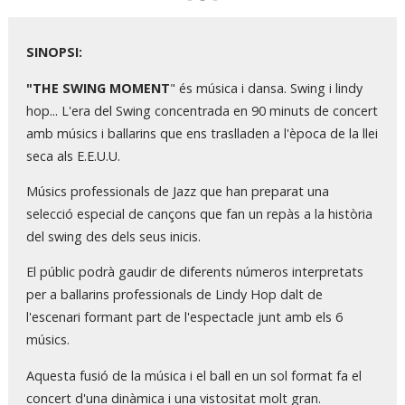
Diapositiva 2 de 3
SINOPSI:
"THE SWING MOMENT
" és música i dansa. Swing i lindy
hop... L'era del Swing concentrada en 90 minuts de concert
amb músics i ballarins que ens traslladen a l'època de la llei
seca als E.E.U.U.
Músics professionals de Jazz que han preparat una
selecció especial de cançons que fan un repàs a la història
del swing des dels seus inicis.
El públic podrà gaudir de diferents números interpretats
per a ballarins professionals de Lindy Hop dalt de
l'escenari formant part de l'espectacle junt amb els 6
músics.
Aquesta fusió de la música i el ball en un sol format fa el
concert d'una dinàmica i una vistositat molt gran.