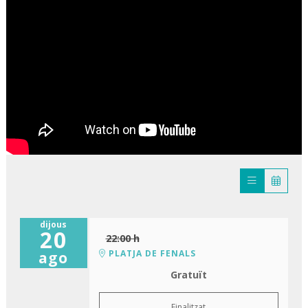
dijous
20
22:00 h
PLATJA DE FENALS
ago
Gratuït
Finalitzat