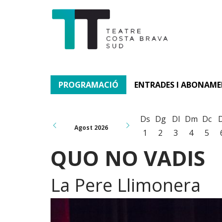
PROGRAMACIÓ
ENTRADES I ABONAM
Ds
Dg
Dl
Dm
Dc
Agost 2026
1
2
3
4
5
QUO NO VADIS
La Pere Llimonera