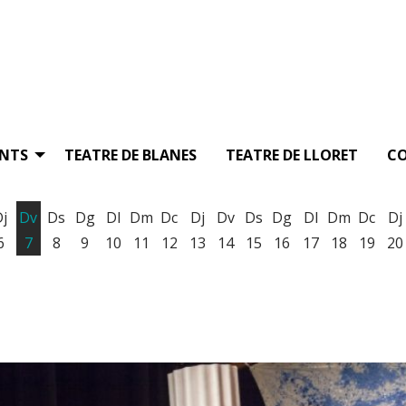
ENTS
TEATRE DE BLANES
TEATRE DE LLORET
C
Dj
Dv
Ds
Dg
Dl
Dm
Dc
Dj
Dv
Ds
Dg
Dl
Dm
Dc
Dj
6
7
8
9
10
11
12
13
14
15
16
17
18
19
20