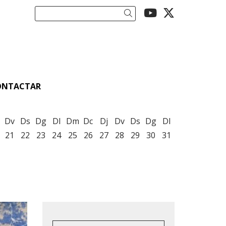
Link a youtu
Link a twi
Cercar
ONTACTAR
Dv
Ds
Dg
Dl
Dm
Dc
Dj
Dv
Ds
Dg
Dl
21
22
23
24
25
26
27
28
29
30
31