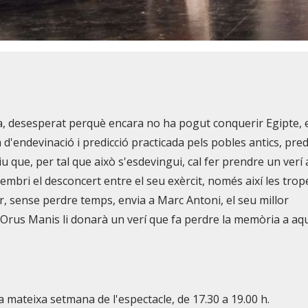
a, desesperat perquè encara no ha pogut conquerir Egipte, 
 d'endevinació i predicció practicada pels pobles antics, pred
iu que, per tal que això s'esdevingui, cal fer prendre un verí 
embri el desconcert entre el seu exèrcit, només així les trop
ar, sense perdre temps, envia a Marc Antoni, el seu millor
a Orus Manis li donarà un verí que fa perdre la memòria a aqu
 la mateixa setmana de l'espectacle, de 17.30 a 19.00 h.