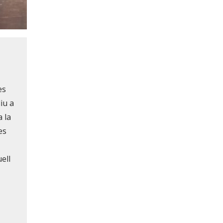
es
iu a
a la
es
ell