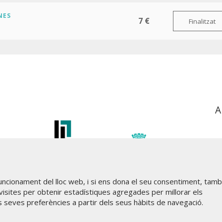
NES
7 €
Finalitzat
A
funcionament del lloc web, i si ens dona el seu consentiment, tam
visites per obtenir estadístiques agregades per millorar els
s seves preferències a partir dels seus hàbits de navegació.