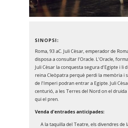
Diapositiva 1 de 1
SINOPSI:
Roma, 93 aC. Juli Cèsar, emperador de Rom
disposa a consultar l'Oracle. L'Oracle, forma
Juli Cèsar la conquesta segura d'Egipte i li d
reina Cleòpatra perquè perdi la memòria i s
de l'Imperi podran entrar a Egipte. Juli Cès
centurió, a les Terres del Nord on el druid
qui el pren.
Venda d'entrades anticipades:
A la taquilla del Teatre, els divendres de