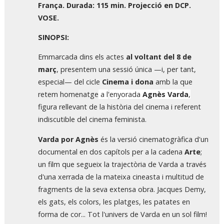
França. Durada: 115 min. Projecció en DCP.
VOSE.
SINOPSI:
Emmarcada dins els actes
al voltant del 8 de
març
, presentem una sessió única —i, per tant,
especial— del cicle
Cinema i dona
amb la que
retem homenatge
a l
'
enyorada
Agnès Varda
,
figura rellevant de la història del cinema i referent
indiscutible del cinema feminista.
Varda por Agnès
és la versió cinematogràfica d'un
documental en dos capítols per a la cadena
Arte
;
un film que segueix la trajectòria de Varda a través
d'una xerrada de la mateixa cineasta i multitud de
fragments de la seva extensa obra. Jacques Demy,
els gats, els colors, les platges, les patates en
forma de cor... Tot l'univers de Varda en un sol film!