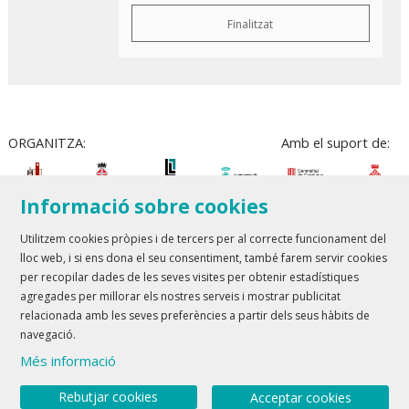
Finalitzat
ORGANITZA:
Amb el suport de:
Informació sobre cookies
Utilitzem cookies pròpies i de tercers per al correcte funcionament del
lloc web, i si ens dona el seu consentiment, també farem servir cookies
Teatre Lloret de Mar
| T 972 361 835
per recopilar dades de les seves visites per obtenir estadístiques
Teatre de Blanes
| T 972 358 473
agregades per millorar els nostres serveis i mostrar publicitat
relacionada amb les seves preferències a partir dels seus hàbits de
Sitemap
Avís Legal
Ús de Cookies
Contactar
navegació.
Més informació
Link a youtube
Link a twitter
Rebutjar cookies
Acceptar cookies