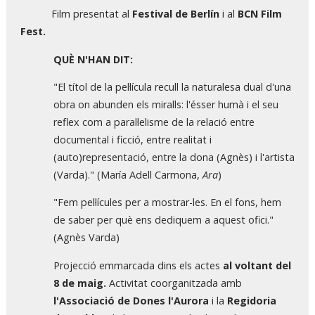
Film presentat al
Festival de Berlín
i al
BCN Film
Fest.
QUÈ N'HAN DIT:
"El títol de la pel·lícula recull la naturalesa dual d'una
obra on abunden els miralls: l'ésser humà i el seu
reflex com a paral·lelisme de la relació entre
documental i ficció, entre realitat i
(auto)representació, entre la dona (Agnès) i l'artista
(Varda)." (María Adell Carmona,
Ara
)
"Fem pel·lícules per a mostrar-les. En el fons, hem
de saber per què ens dediquem a aquest ofici."
(Agnès Varda)
Projecció emmarcada dins els actes
al voltant del
8 de maig.
Activitat coorganitzada amb
l'Associació de Dones l'Aurora
i la
Regidoria