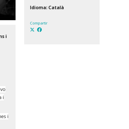
Idioma: Català
Compartir
s i
evo
 i
es i