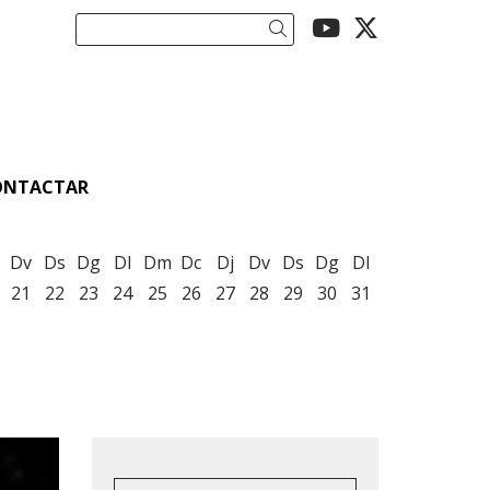
Link a youtu
Link a twi
Cercar
ONTACTAR
Dv
Ds
Dg
Dl
Dm
Dc
Dj
Dv
Ds
Dg
Dl
21
22
23
24
25
26
27
28
29
30
31