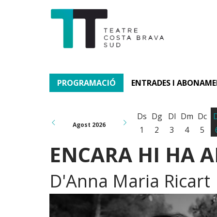
PROGRAMACIÓ
ENTRADES I ABONAM
Ds
Dg
Dl
Dm
Dc
Agost 2026
1
2
3
4
5
ENCARA HI HA A
D'Anna Maria Ricart