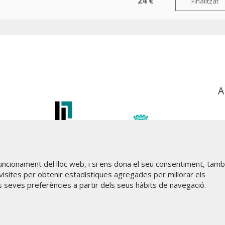
24 €
Finalitzat
A
funcionament del lloc web, i si ens dona el seu consentiment, tam
visites per obtenir estadístiques agregades per millorar els
s seves preferències a partir dels seus hàbits de navegació.