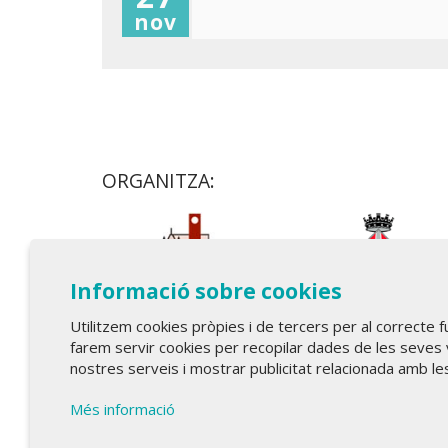
nov
ORGANITZA:
Informació sobre cookies
Utilitzem cookies pròpies i de tercers per al correcte 
farem servir cookies per recopilar dades de les seves 
nostres serveis i mostrar publicitat relacionada amb le
Més informació
Teatre Lloret de Mar
| T 972 361 835
Teatre de Blanes
| T 972 358 473