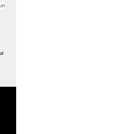
 un
ol