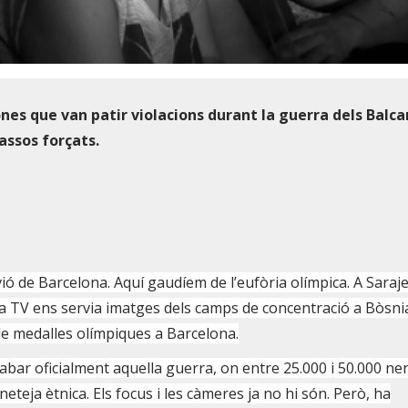
s que van patir violacions durant la guerra dels Balcan
rassos forçats.
vió de Barcelona. Aquí gaudíem de l’eufòria olímpica. A Saraj
la TV ens servia imatges dels camps de concentració a Bòsnia
e medalles olímpiques a Barcelona.
bar oficialment aquella guerra, on entre 25.000 i 50.000 nen
eteja ètnica. Els focus i les càmeres ja no hi són. Però, ha