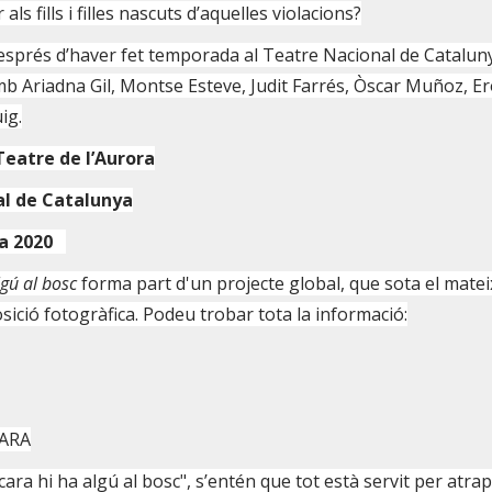
ls fills i filles nascuts d’aquelles violacions?
esprés d’haver fet temporada al Teatre Nacional de Cataluny
 Ariadna Gil, Montse Esteve, Judit Farrés, Òscar Muñoz, Er
ig.
 Teatre de l’Aurora
al de Catalunya
ta 2020
lgú al bosc
forma part d'un projecte global, que sota el matei
sició fotogràfica. Podeu trobar tota la informació:
 ARA
ara hi ha algú al bosc", s’entén que tot està servit per atra