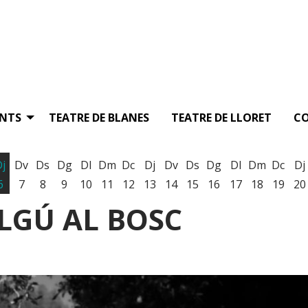
ENTS
TEATRE DE BLANES
TEATRE DE LLORET
C
Dj
Dv
Ds
Dg
Dl
Dm
Dc
Dj
Dv
Ds
Dg
Dl
Dm
Dc
Dj
6
7
8
9
10
11
12
13
14
15
16
17
18
19
20
LGÚ AL BOSC