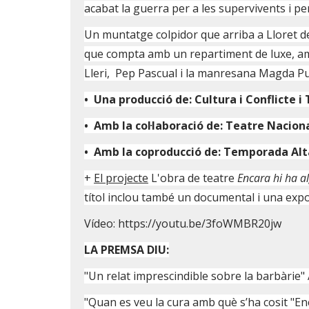
acabat la guerra per a les supervivents i per a
Un muntatge colpidor que arriba a Lloret d
que compta amb un repartiment de luxe, amb
Lleri, Pep Pascual i la manresana Magda Pu
• Una producció de: Cultura i Conflicte i
• Amb la col·laboració de: Teatre Nacion
• Amb la coproducció de: Temporada Al
+
El projecte
L'obra de teatre
Encara hi ha a
títol inclou també un documental i una expo
Vídeo: https://youtu.be/3foWMBR20jw
LA PREMSA DIU:
"Un relat imprescindible sobre la barbàrie"
"Quan es veu la cura amb què s’ha cosit "Enc