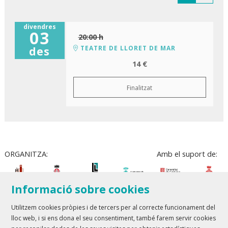
divendres
03
20:00 h
TEATRE DE LLORET DE MAR
des
14 €
Finalitzat
ORGANITZA:
Amb el suport de:
Informació sobre cookies
Utilitzem cookies pròpies i de tercers per al correcte funcionament del
lloc web, i si ens dona el seu consentiment, també farem servir cookies
Teatre Lloret de Mar
| T 972 361 835