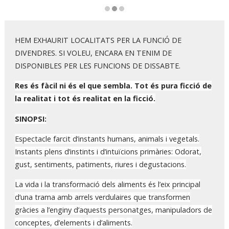
Diapositiva 2 de 3
HEM EXHAURIT LOCALITATS PER LA FUNCIÓ DE
DIVENDRES. SI VOLEU, ENCARA EN TENIM DE
DISPONIBLES PER LES FUNCIONS DE DISSABTE.
Res és fàcil ni és el que sembla. Tot és pura ficció de
la realitat i tot és realitat en la ficció.
SINOPSI:
Espectacle farcit d’instants humans, animals i vegetals.
Instants plens d’instints i d’intuïcions primàries: Odorat,
gust, sentiments, patiments, riures i degustacions.
La vida i la transformació dels aliments és l’eix principal
d’una trama amb arrels verdulaires que transformen
gràcies a l’enginy d’aquests personatges, manipuladors de
conceptes, d’elements i d’aliments.