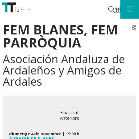
Cerca
FEM BLANES, FEM
C
PARRÒQUIA
Asociación Andaluza de
Ardaleños y Amigos de
Ardales
Finalitzat
Anteriors
diumenge 4 de novembre
|
19:00 h
TEATRE DE BLANES