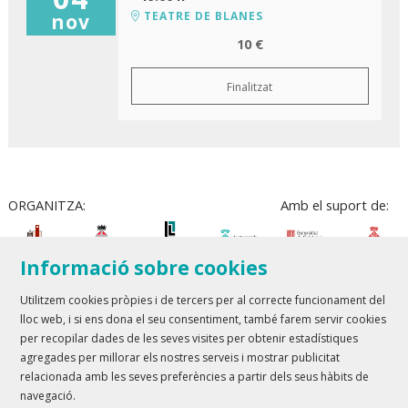
TEATRE DE BLANES
nov
10 €
Finalitzat
ORGANITZA:
Amb el suport de:
Informació sobre cookies
Utilitzem cookies pròpies i de tercers per al correcte funcionament del
lloc web, i si ens dona el seu consentiment, també farem servir cookies
Teatre Lloret de Mar
| T 972 361 835
per recopilar dades de les seves visites per obtenir estadístiques
Teatre de Blanes
| T 972 358 473
agregades per millorar els nostres serveis i mostrar publicitat
relacionada amb les seves preferències a partir dels seus hàbits de
Sitemap
Avís Legal
Ús de Cookies
Contactar
navegació.