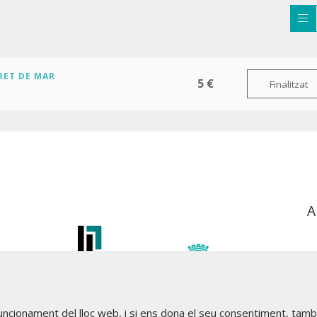
RET DE MAR
5 €
Finalitzat
A
funcionament del lloc web, i si ens dona el seu consentiment, tam