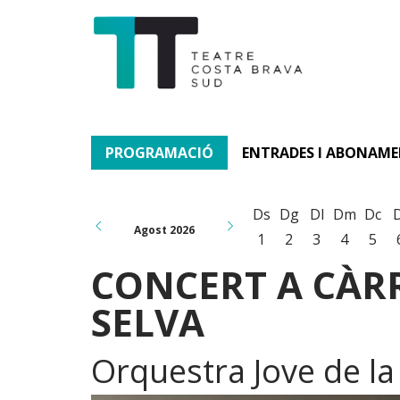
PROGRAMACIÓ
ENTRADES I ABONAM
Ds
Dg
Dl
Dm
Dc
Agost 2026
1
2
3
4
5
CONCERT A CÀRR
SELVA
Orquestra Jove de la