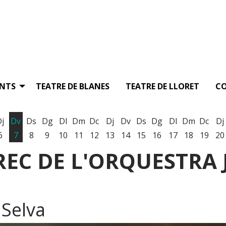
ENTS
TEATRE DE BLANES
TEATRE DE LLORET
C
Dj
Dv
Ds
Dg
Dl
Dm
Dc
Dj
Dv
Ds
Dg
Dl
Dm
Dc
Dj
6
7
8
9
10
11
12
13
14
15
16
17
18
19
20
EC DE L'ORQUESTRA 
 Selva