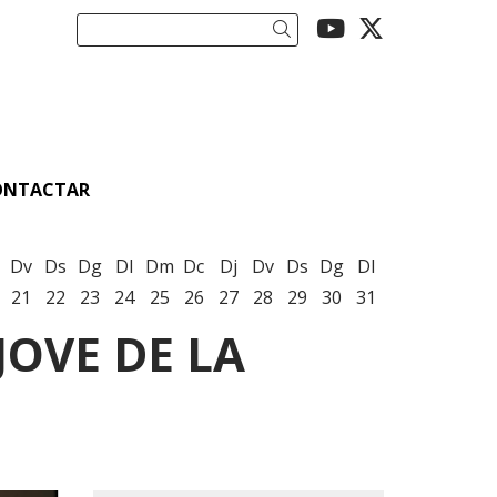
Link a youtu
Link a twi
Cercar
ONTACTAR
Dv
Ds
Dg
Dl
Dm
Dc
Dj
Dv
Ds
Dg
Dl
21
22
23
24
25
26
27
28
29
30
31
JOVE DE LA