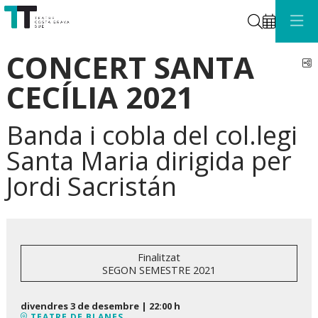
Cerca
CONCERT SANTA
C
CECÍLIA 2021
Banda i cobla del col.legi
Santa Maria dirigida per
Jordi Sacristán
Finalitzat
SEGON SEMESTRE 2021
divendres 3 de desembre
|
22:00 h
TEATRE DE BLANES