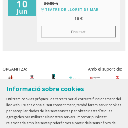
10
20:00 h
TEATRE DE LLORET DE MAR
jun
16 €
Finalitzat
ORGANITZA:
Amb el suport de:
Informació sobre cookies
Utilitzem cookies pròpies i de tercers per al correcte funcionament del
lloc web, i si ens dona el seu consentiment, també farem servir cookies
Teatre Lloret de Mar
| T 972 361 835
per recopilar dades de les seves visites per obtenir estadístiques
Teatre de Blanes
| T 972 358 473
agregades per millorar els nostres serveis i mostrar publicitat
relacionada amb les seves preferències a partir dels seus hàbits de
Sitemap
Avís Legal
Ús de Cookies
Contactar