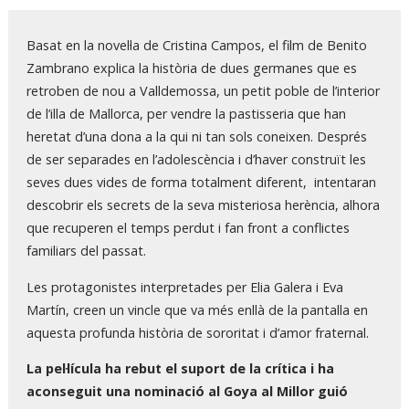
Diapositiva 1 de 1
Basat en la novel·la de Cristina Campos, el film de Benito
Zambrano explica la història de dues germanes que es
retroben de nou a Valldemossa, un petit poble de l’interior
de l’illa de Mallorca, per vendre la pastisseria que han
heretat d’una dona a la qui ni tan sols coneixen. Després
de ser separades en l’adolescència i d’haver construït les
seves dues vides de forma totalment diferent, intentaran
descobrir els secrets de la seva misteriosa herència, alhora
que recuperen el temps perdut i fan front a conflictes
familiars del passat.
Les protagonistes interpretades per Elia Galera i Eva
Martín, creen un vincle que va més enllà de la pantalla en
aquesta profunda història de sororitat i d’amor fraternal.
La pel·lícula ha rebut el suport de la crítica i ha
aconseguit una nominació al Goya al Millor guió