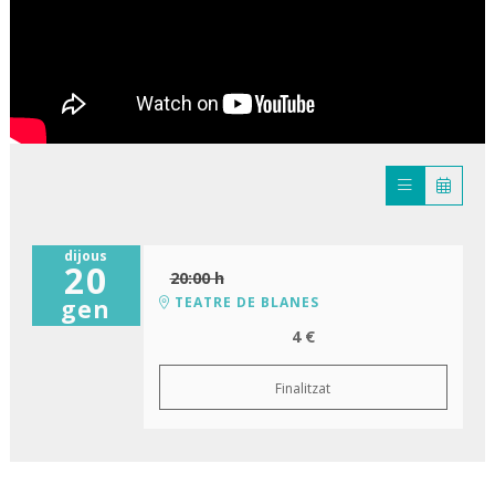
dijous
20
20:00 h
TEATRE DE BLANES
gen
4 €
Finalitzat