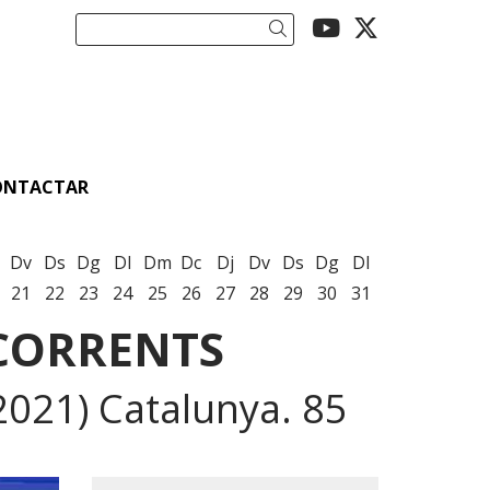
Link a youtu
Link a twi
Cercar
ONTACTAR
Dv
Ds
Dg
Dl
Dm
Dc
Dj
Dv
Ds
Dg
Dl
21
22
23
24
25
26
27
28
29
30
31
 CORRENTS
, 2021) Catalunya. 85