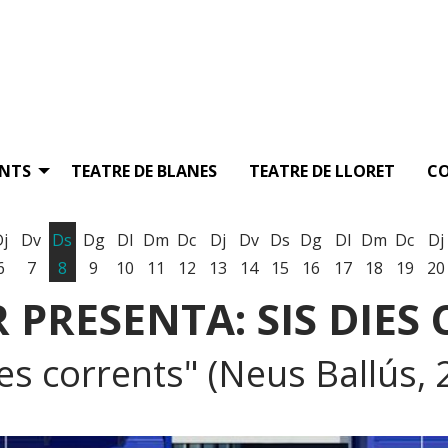
ENTS
TEATRE DE BLANES
TEATRE DE LLORET
C
Dj
Dv
Ds
Dg
Dl
Dm
Dc
Dj
Dv
Ds
Dg
Dl
Dm
Dc
Dj
6
7
8
9
10
11
12
13
14
15
16
17
18
19
20
 PRESENTA: SIS DIES
 dies corrents" (Neus Ballús