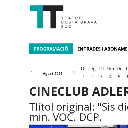
PROGRAMACIÓ
ENTRADES I ABONAM
Ds
Dg
Dl
Dm
Dc
Agost 2026
1
2
3
4
5
CINECLUB ADLER
TIítol original: "Sis
min. VOC. DCP.