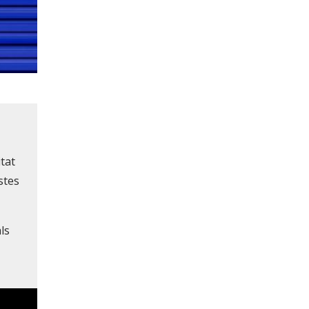
tat
stes
ls