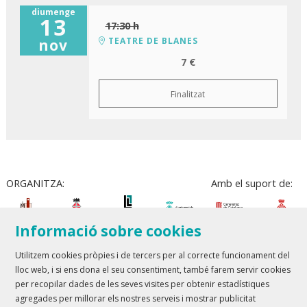
diumenge
13
17:30 h
TEATRE DE BLANES
nov
7 €
Finalitzat
ORGANITZA:
Amb el suport de:
Informació sobre cookies
Utilitzem cookies pròpies i de tercers per al correcte funcionament del
lloc web, i si ens dona el seu consentiment, també farem servir cookies
Teatre Lloret de Mar
| T 972 361 835
per recopilar dades de les seves visites per obtenir estadístiques
Teatre de Blanes
| T 972 358 473
agregades per millorar els nostres serveis i mostrar publicitat