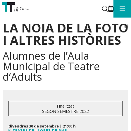
Cerca
LA NOIA DE LA FOTO
C
I ALTRES HISTÒRIES
Alumnes de l’Aula
Municipal de Teatre
d’Adults
Finalitzat
SEGON SEMESTRE 2022
divendres 30 de setembre
|
21:00 h
TEATRE DE LLORET DE MAR