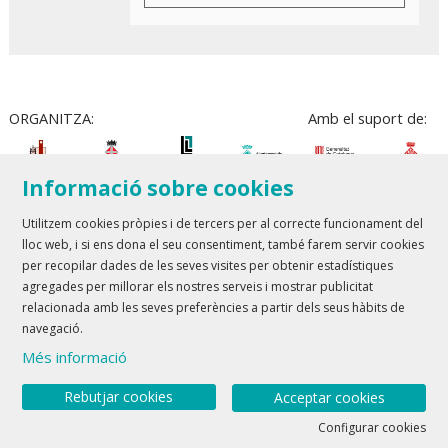
ORGANITZA:
Amb el suport de:
Informació sobre cookies
Utilitzem cookies pròpies i de tercers per al correcte funcionament del
lloc web, i si ens dona el seu consentiment, també farem servir cookies
Teatre Lloret de Mar
| T 972 361 835
per recopilar dades de les seves visites per obtenir estadístiques
Teatre de Blanes
| T 972 358 473
agregades per millorar els nostres serveis i mostrar publicitat
relacionada amb les seves preferències a partir dels seus hàbits de
Sitemap
Avís Legal
Ús de Cookies
Contactar
navegació.
Més informació
Link a youtube
Link a twitter
Rebutjar cookies
Acceptar cookies
Configurar cookies