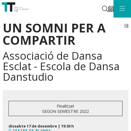
Cerca
UN SOMNI PER A
C
COMPARTIR
Associació de Dansa
Esclat - Escola de Dansa
Danstudio
Finalitzat
SEGON SEMESTRE 2022
dissabte 17 de desembre
|
19:30 h
TEATRE DE BLANES