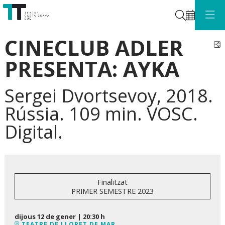
Cerca
CINECLUB ADLER
C
PRESENTA: AYKA
Sergei Dvortsevoy, 2018.
Rússia. 109 min. VOSC.
Digital.
Finalitzat
PRIMER SEMESTRE 2023
dijous 12 de gener
|
20:30 h
TEATRE DE LLORET DE MAR