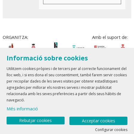
ORGANITZA:
Amb el suport de:
Informació sobre cookies
Utilitzem cookies pròpies i de tercers per al correcte funcionament del
lloc web, i si ens dona el seu consentiment, també farem servir cookies
Teatre Lloret de Mar
| T 972 361 835
per recopilar dades de les seves visites per obtenir estadístiques
Teatre de Blanes
| T 972 358 473
agregades per millorar els nostres serveis i mostrar publicitat
relacionada amb les seves preferències a partir dels seus hàbits de
Sitemap
Avís Legal
Ús de Cookies
Contactar
navegació.
Més informació
Link a youtube
Link a twitter
Rebutjar cookies
Acceptar cookies
Configurar cookies