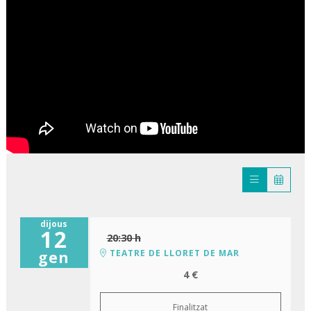
dijous
12
20:30 h
TEATRE DE LLORET DE MAR
gen
4 €
Finalitzat