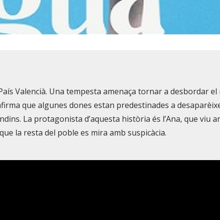
el País Valencià. Una tempesta amenaça tornar a desbordar el 
 afirma que algunes dones estan predestinades a desaparèix
dins. La protagonista d’aquesta història és l’Ana, que viu 
que la resta del poble es mira amb suspicàcia.