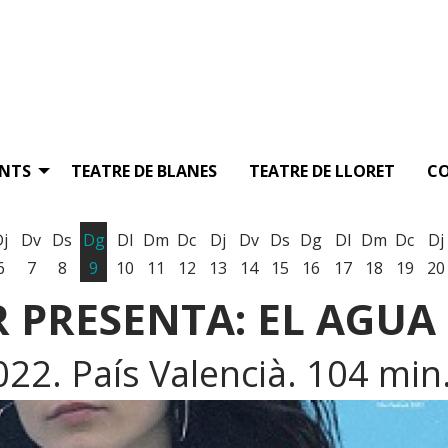
ENTS
TEATRE DE BLANES
TEATRE DE LLORET
C
Dj
Dv
Ds
Dg
Dl
Dm
Dc
Dj
Dv
Ds
Dg
Dl
Dm
Dc
Dj
6
7
8
9
10
11
12
13
14
15
16
17
18
19
20
 PRESENTA: EL AGUA
022. País Valencià. 104 min