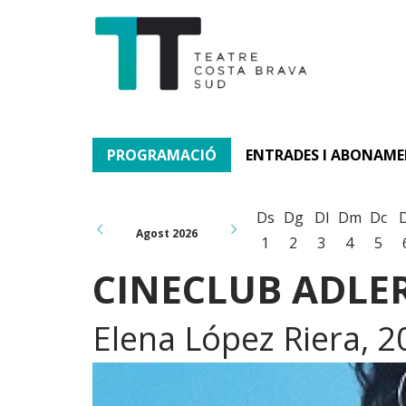
PROGRAMACIÓ
ENTRADES I ABONAM
Ds
Dg
Dl
Dm
Dc
Agost 2026
1
2
3
4
5
CINECLUB ADLER
Elena López Riera, 2