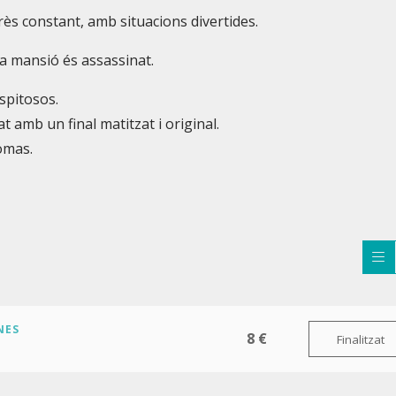
rès constant, amb situacions divertides.
a mansió és assassinat.
spitosos.
t amb un final matitzat i original.
omas.
NES
8 €
Finalitzat