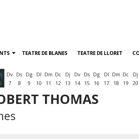
ENTS
TEATRE DE BLANES
TEATRE DE LLORET
C
Dj
Dv
Ds
Dg
Dl
Dm
Dc
Dj
Dv
Ds
Dg
Dl
Dm
Dc
Dj
6
7
8
9
10
11
12
13
14
15
16
17
18
19
20
ROBERT THOMAS
nes