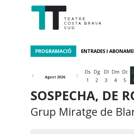
PROGRAMACIÓ
ENTRADES I ABONAM
Ds
Dg
Dl
Dm
Dc
Agost 2026
1
2
3
4
5
SOSPECHA, DE 
Grup Miratge de Bla