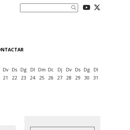
Link a youtu
Link a twi
Cercar
ONTACTAR
Dv
Ds
Dg
Dl
Dm
Dc
Dj
Dv
Ds
Dg
Dl
21
22
23
24
25
26
27
28
29
30
31