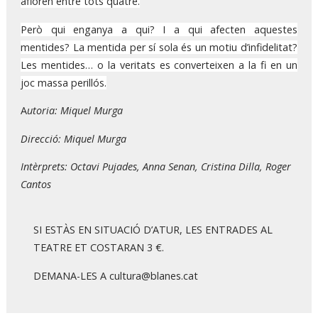
afloren entre tots quatre.
Però qui enganya a qui? I a qui afecten aquestes
mentides? La mentida per sí sola és un motiu d’infidelitat?
Les mentides… o la veritats es converteixen a la fi en un
joc massa perillós.
A
utoria:
Miquel Murga
Direcció: Miquel Murga
Intèrprets
: Octavi Pujades, Anna Senan, Cristina Dilla, Roger
Cantos
SI ESTÀS EN SITUACIÓ D’ATUR, LES ENTRADES AL
TEATRE ET COSTARAN 3 €.
DEMANA-LES A cultura@blanes.cat