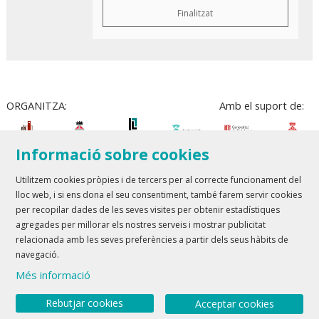
Finalitzat
ORGANITZA:
Amb el suport de:
Informació sobre cookies
Utilitzem cookies pròpies i de tercers per al correcte funcionament del
lloc web, i si ens dona el seu consentiment, també farem servir cookies
Teatre Lloret de Mar
| T 972 361 835
per recopilar dades de les seves visites per obtenir estadístiques
Teatre de Blanes
| T 972 358 473
agregades per millorar els nostres serveis i mostrar publicitat
relacionada amb les seves preferències a partir dels seus hàbits de
Sitemap
Avís Legal
Ús de Cookies
Contactar
navegació.
Més informació
Link a youtube
Link a twitter
Rebutjar cookies
Acceptar cookies