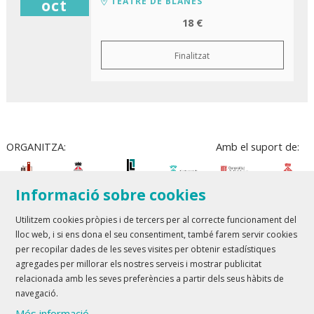
TEATRE DE BLANES
oct
18 €
Finalitzat
ORGANITZA:
Amb el suport de:
Informació sobre cookies
Utilitzem cookies pròpies i de tercers per al correcte funcionament del
lloc web, i si ens dona el seu consentiment, també farem servir cookies
Teatre Lloret de Mar
| T 972 361 835
per recopilar dades de les seves visites per obtenir estadístiques
Teatre de Blanes
| T 972 358 473
agregades per millorar els nostres serveis i mostrar publicitat
relacionada amb les seves preferències a partir dels seus hàbits de
Sitemap
Avís Legal
Ús de Cookies
Contactar
navegació.
Més informació