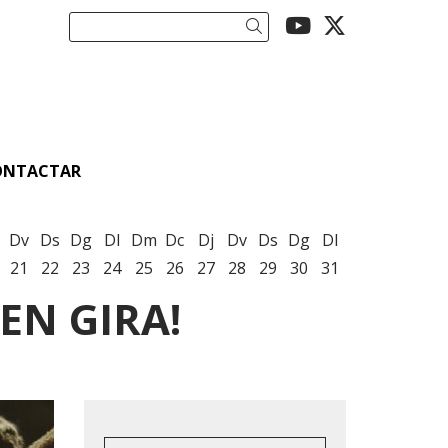
Link a youtu
Link a twi
Cercar
ONTACTAR
Dv
Ds
Dg
Dl
Dm
Dc
Dj
Dv
Ds
Dg
Dl
21
22
23
24
25
26
27
28
29
30
31
EN GIRA!