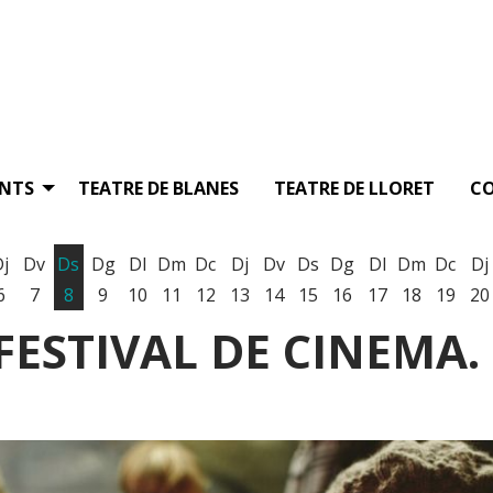
ENTS
TEATRE DE BLANES
TEATRE DE LLORET
C
Dj
Dv
Ds
Dg
Dl
Dm
Dc
Dj
Dv
Ds
Dg
Dl
Dm
Dc
Dj
6
7
8
9
10
11
12
13
14
15
16
17
18
19
20
FESTIVAL DE CINEMA. 