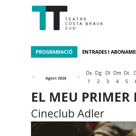
PROGRAMACIÓ
ENTRADES I ABONAM
Ds
Dg
Dl
Dm
Dc
Agost 2026
1
2
3
4
5
EL MEU PRIMER 
Cineclub Adler