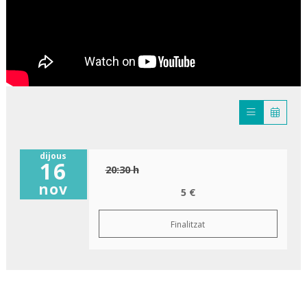
dijous
16
20:30 h
nov
5 €
Finalitzat