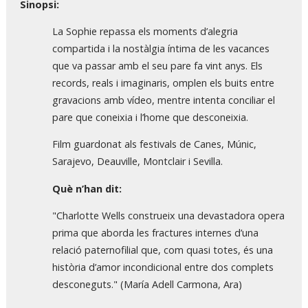
Sinopsi:
La Sophie repassa els moments d’alegria
compartida i la nostàlgia íntima de les vacances
que va passar amb el seu pare fa vint anys. Els
records, reals i imaginaris, omplen els buits entre
gravacions amb vídeo, mentre intenta conciliar el
pare que coneixia i l’home que desconeixia.
Film guardonat als festivals de Canes, Múnic,
Sarajevo, Deauville, Montclair i Sevilla.
Què n’han dit:
"Charlotte Wells construeix una devastadora opera
prima que aborda les fractures internes d’una
relació paternofilial que, com quasi totes, és una
història d’amor incondicional entre dos complets
desconeguts." (María Adell Carmona, Ara)