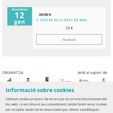
divendres
12
20:00 h
TEATRE DE LLORET DE MAR
gen
12 €
Finalitzat
ORGANITZA:
Amb el suport de:
Informació sobre cookies
Utilitzem cookies pròpies i de tercers per al correcte funcionament del
lloc web, i si ens dona el seu consentiment, també farem servir cookies
Teatre Lloret de Mar
| T 972 361 835
per recopilar dades de les seves visites per obtenir estadístiques