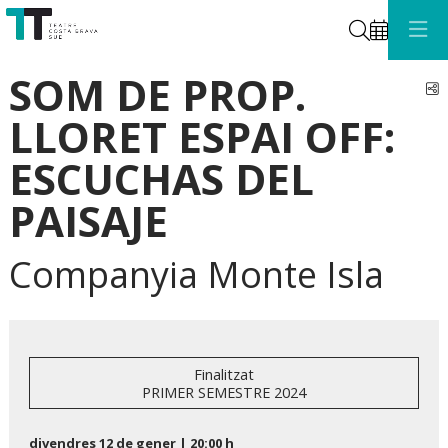
Cerca
SOM DE PROP.
C
LLORET ESPAI OFF:
ESCUCHAS DEL
PAISAJE
Companyia Monte Isla
Finalitzat
PRIMER SEMESTRE 2024
divendres 12 de gener
|
20:00 h