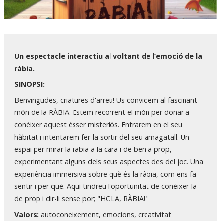
Diapositiva 1 de 1
Un espectacle interactiu al voltant de l’emoció de la
ràbia.
SINOPSI:
Benvingudes, criatures d'arreu! Us convidem al fascinant
món de la RÀBIA. Estem recorrent el món per donar a
conèixer aquest ésser misteriós. Entrarem en el seu
hàbitat i intentarem fer-la sortir del seu amagatall. Un
espai per mirar la ràbia a la cara i de ben a prop,
experimentant alguns dels seus aspectes des del joc. Una
experiència immersiva sobre què és la ràbia, com ens fa
sentir i per què. Aquí tindreu l'oportunitat de conèixer-la
de prop i dir-li sense por; "HOLA, RÀBIA!"
Valors:
autoconeixement, emocions, creativitat