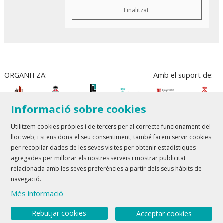
Finalitzat
ORGANITZA:
Amb el suport de:
Informació sobre cookies
Utilitzem cookies pròpies i de tercers per al correcte funcionament del
lloc web, i si ens dona el seu consentiment, també farem servir cookies
Teatre Lloret de Mar
| T 972 361 835
per recopilar dades de les seves visites per obtenir estadístiques
Teatre de Blanes
| T 972 358 473
agregades per millorar els nostres serveis i mostrar publicitat
relacionada amb les seves preferències a partir dels seus hàbits de
Sitemap
Avís Legal
Ús de Cookies
Contactar
navegació.
Més informació
Link a youtube
Link a twitter
Rebutjar cookies
Acceptar cookies