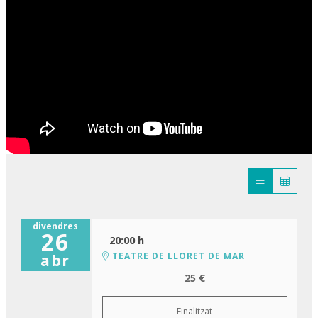
divendres
26
20:00 h
TEATRE DE LLORET DE MAR
abr
25 €
Finalitzat