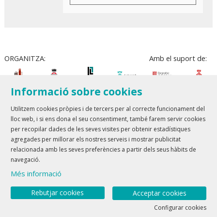
ORGANITZA:
Amb el suport de:
Informació sobre cookies
Utilitzem cookies pròpies i de tercers per al correcte funcionament del
lloc web, i si ens dona el seu consentiment, també farem servir cookies
Teatre Lloret de Mar
| T 972 361 835
per recopilar dades de les seves visites per obtenir estadístiques
Teatre de Blanes
| T 972 358 473
agregades per millorar els nostres serveis i mostrar publicitat
relacionada amb les seves preferències a partir dels seus hàbits de
Sitemap
Avís Legal
Ús de Cookies
Contactar
navegació.
Més informació
Link a youtube
Link a twitter
Rebutjar cookies
Acceptar cookies
Configurar cookies