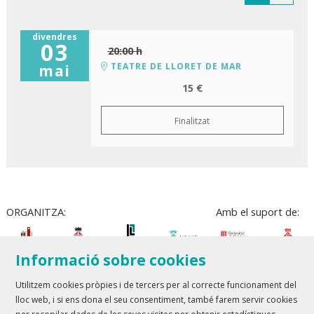
divendres
03
20:00 h
TEATRE DE LLORET DE MAR
mai
15 €
Finalitzat
ORGANITZA:
Amb el suport de:
Informació sobre cookies
Utilitzem cookies pròpies i de tercers per al correcte funcionament del
lloc web, i si ens dona el seu consentiment, també farem servir cookies
Teatre Lloret de Mar
| T 972 361 835