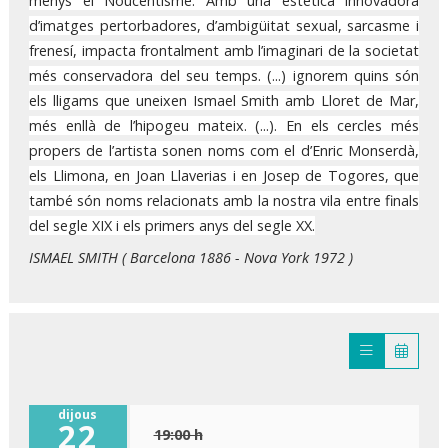
menys el Noucentisme. Amb una estètica innovadora
d’imatges pertorbadores, d’ambigüitat sexual, sarcasme i
frenesí, impacta frontalment amb l’imaginari de la societat
més conservadora del seu temps. (...) ignorem quins són
els lligams que uneixen Ismael Smith amb Lloret de Mar,
més enllà de l’hipogeu mateix. (...). En els cercles més
propers de l’artista sonen noms com el d’Enric Monserdà,
els Llimona, en Joan Llaverias i en Josep de Togores, que
també són noms relacionats amb la nostra vila entre finals
del segle XIX i els primers anys del segle XX.
ISMAEL SMITH ( Barcelona 1886 - Nova York 1972 )
dijous
22
19:00 h