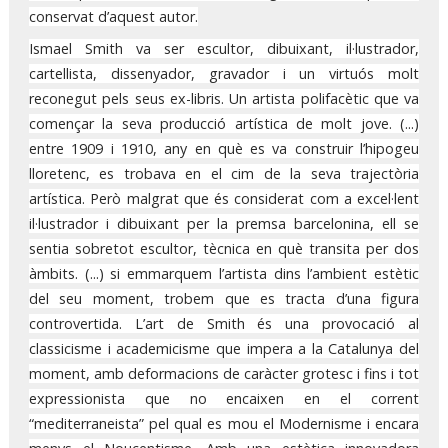
conservat d’aquest autor.
Ismael Smith va ser escultor, dibuixant, il·lustrador,
cartellista, dissenyador, gravador i un virtuós molt
reconegut pels seus ex-libris. Un artista polifacètic que va
començar la seva producció artística de molt jove. (...)
entre 1909 i 1910, any en què es va construir l’hipogeu
lloretenc, es trobava en el cim de la seva trajectòria
artística. Però malgrat que és considerat com a excel·lent
il·lustrador i dibuixant per la premsa barcelonina, ell se
sentia sobretot escultor, tècnica en què transita per dos
àmbits. (...) si emmarquem l’artista dins l’ambient estètic
del seu moment, trobem que es tracta d’una figura
controvertida. L’art de Smith és una provocació al
classicisme i academicisme que impera a la Catalunya del
moment, amb deformacions de caràcter grotesc i fins i tot
expressionista que no encaixen en el corrent
“mediterraneista” pel qual es mou el Modernisme i encara