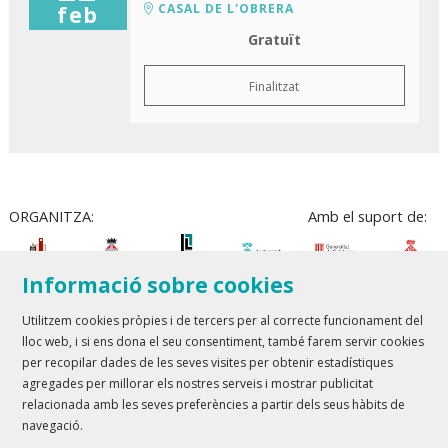
CASAL DE L'OBRERA
feb
Gratuït
Finalitzat
ORGANITZA:
Amb el suport de:
Informació sobre cookies
Utilitzem cookies pròpies i de tercers per al correcte funcionament del
lloc web, i si ens dona el seu consentiment, també farem servir cookies
Teatre Lloret de Mar
| T 972 361 835
per recopilar dades de les seves visites per obtenir estadístiques
Teatre de Blanes
| T 972 358 473
agregades per millorar els nostres serveis i mostrar publicitat
relacionada amb les seves preferències a partir dels seus hàbits de
Sitemap
Avís Legal
Ús de Cookies
Contactar
navegació.