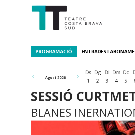
PROGRAMACIÓ
ENTRADES I ABONAM
Ds
Dg
Dl
Dm
Dc
Agost 2026
1
2
3
4
5
SESSIÓ CURTMET
BLANES INERNATION