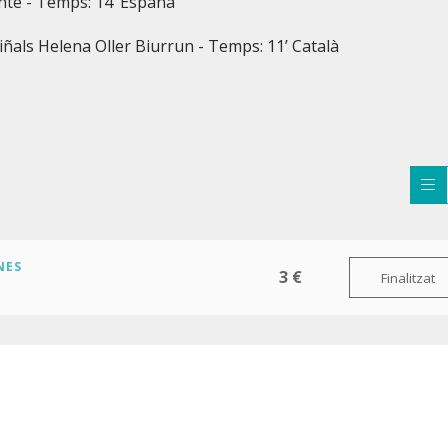
nte - Temps: 14’ España
iñals Helena Oller Biurrun - Temps: 11’ Català
NES
3 €
Finalitzat