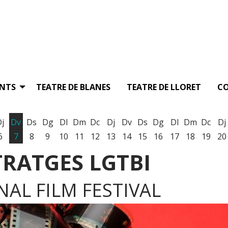
ENTS
TEATRE DE BLANES
TEATRE DE LLORET
C
Dj
Dv
Ds
Dg
Dl
Dm
Dc
Dj
Dv
Ds
Dg
Dl
Dm
Dc
Dj
6
7
8
9
10
11
12
13
14
15
16
17
18
19
20
RATGES LGTBI
AL FILM FESTIVAL