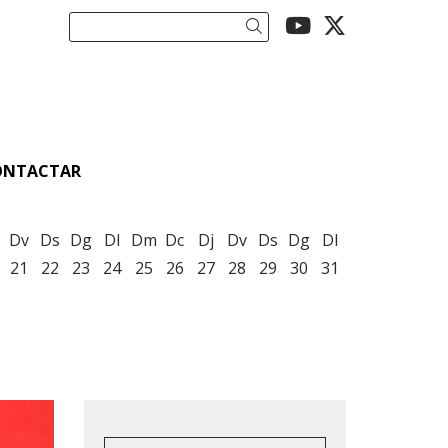
Link a youtu
Link a twi
Cercar
ONTACTAR
Dv
Ds
Dg
Dl
Dm
Dc
Dj
Dv
Ds
Dg
Dl
21
22
23
24
25
26
27
28
29
30
31