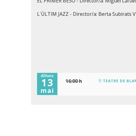
EL PRIMER BESO - Director/a: Miguel Lafue
L´ÚLTIM JAZZ - Director/a: Berta Subirats V
dilluns
13
16:00 h
TEATRE DE BLA
mai