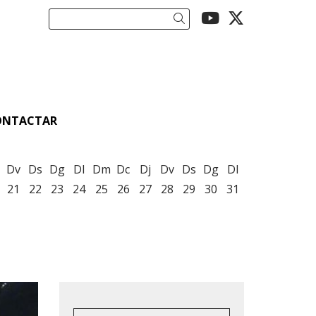
Link a youtu
Link a twi
Cercar
ONTACTAR
Dv
Ds
Dg
Dl
Dm
Dc
Dj
Dv
Ds
Dg
Dl
21
22
23
24
25
26
27
28
29
30
31