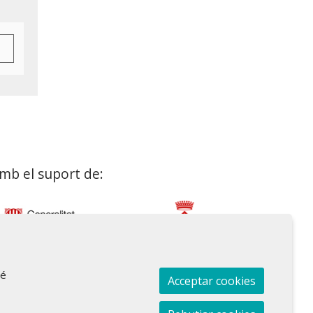
mb el suport de:
bé
Acceptar cookies
Sitemap
Avís Legal
Ús de Cookies
Contactar