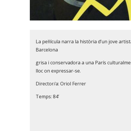
Diapositiva 1 de 1
La pel·lícula narra la història d’un jove art
Barcelona
grisa i conservadora a una París culturalm
lloc on expressar-se.
Director/a: Oriol Ferrer
Temps: 84’