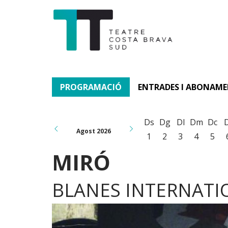
PROGRAMACIÓ
ENTRADES I ABONAM
Ds
Dg
Dl
Dm
Dc
Agost 2026
1
2
3
4
5
MIRÓ
BLANES INTERNATIO