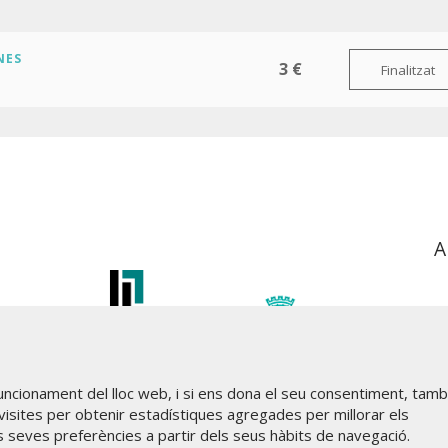
NES
3 €
Finalitzat
A
funcionament del lloc web, i si ens dona el seu consentiment, tam
visites per obtenir estadístiques agregades per millorar els
s seves preferències a partir dels seus hàbits de navegació.