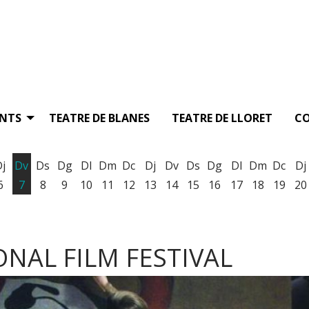
ENTS
TEATRE DE BLANES
TEATRE DE LLORET
C
Dj
Dv
Ds
Dg
Dl
Dm
Dc
Dj
Dv
Ds
Dg
Dl
Dm
Dc
Dj
6
7
8
9
10
11
12
13
14
15
16
17
18
19
20
NAL FILM FESTIVAL