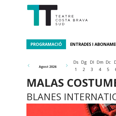
PROGRAMACIÓ
ENTRADES I ABONAM
Ds
Dg
Dl
Dm
Dc
Agost 2026
1
2
3
4
5
MALAS COSTUMBR
BLANES INTERNATIO