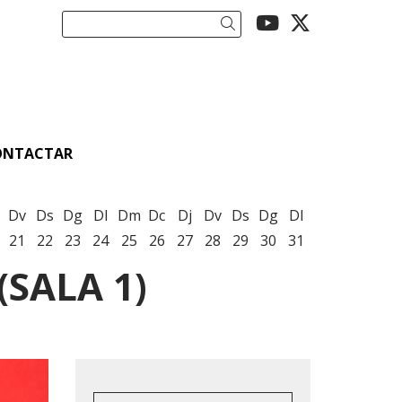
Link a youtu
Link a twi
Cercar
ONTACTAR
Dv
Ds
Dg
Dl
Dm
Dc
Dj
Dv
Ds
Dg
Dl
21
22
23
24
25
26
27
28
29
30
31
SALA 1)