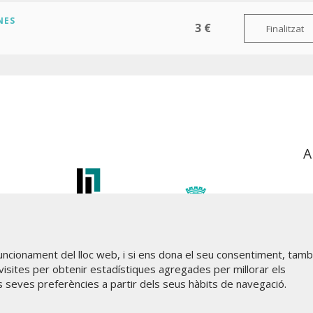
NES
3 €
Finalitzat
A
funcionament del lloc web, i si ens dona el seu consentiment, tam
visites per obtenir estadístiques agregades per millorar els
s seves preferències a partir dels seus hàbits de navegació.