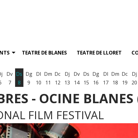
ENTS
TEATRE DE BLANES
TEATRE DE LLORET
C
Dj
Dv
Ds
Dg
Dl
Dm
Dc
Dj
Dv
Ds
Dg
Dl
Dm
Dc
Dj
6
7
8
9
10
11
12
13
14
15
16
17
18
19
20
ES - OCINE BLANES (
NAL FILM FESTIVAL