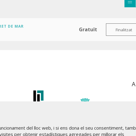
RET DE MAR
Gratuït
Finalitzat
A
funcionament del lloc web, i si ens dona el seu consentiment, tam
visites per obtenir estadístiques agregades per millorar els