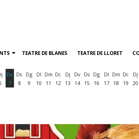
ENTS
TEATRE DE BLANES
TEATRE DE LLORET
C
Dj
Dv
Ds
Dg
Dl
Dm
Dc
Dj
Dv
Ds
Dg
Dl
Dm
Dc
Dj
6
7
8
9
10
11
12
13
14
15
16
17
18
19
20