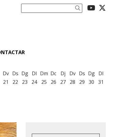
Link a youtu
Link a twi
Cercar
ONTACTAR
Dv
Ds
Dg
Dl
Dm
Dc
Dj
Dv
Ds
Dg
Dl
21
22
23
24
25
26
27
28
29
30
31