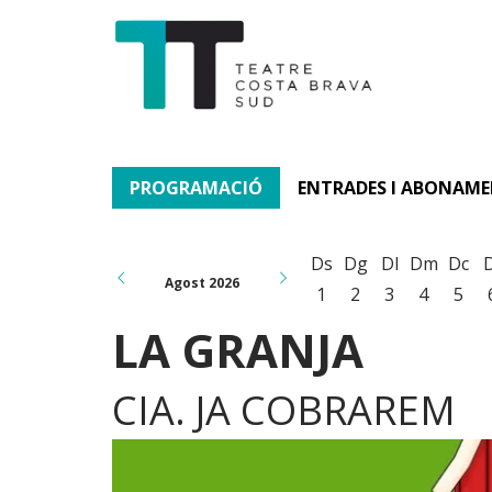
PROGRAMACIÓ
ENTRADES I ABONAM
Ds
Dg
Dl
Dm
Dc
Agost 2026
1
2
3
4
5
LA GRANJA
CIA. JA COBRAREM