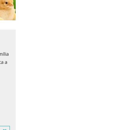
mília
ta a