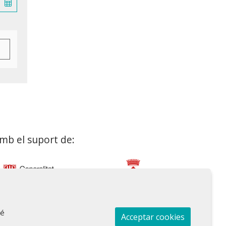
mb el suport de:
bé
Acceptar cookies
Sitemap
Avís Legal
Ús de Cookies
Contactar